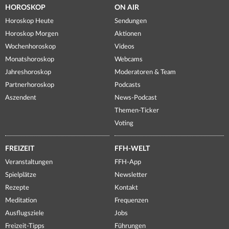
HOROSKOP
ON AIR
Horoskop Heute
Sendungen
Horoskop Morgen
Aktionen
Wochenhoroskop
Videos
Monatshoroskop
Webcams
Jahreshoroskop
Moderatoren & Team
Partnerhoroskop
Podcasts
Aszendent
News-Podcast
Themen-Ticker
Voting
FREIZEIT
FFH-WELT
Veranstaltungen
FFH-App
Spielplätze
Newsletter
Rezepte
Kontakt
Meditation
Frequenzen
Ausflugsziele
Jobs
Freizeit-Tipps
Führungen