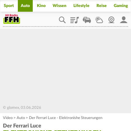
Sport
Auto
Kino
Wissen
Lifestyle
Reise
Gaming
Playlist
Staupilot
Wetter
Webcam
Mein
© glomex, 03.06.2026
Video
>
Auto
>
Der Ferrari Luce - Elektronishe Steuerungen
Der Ferrari Luce