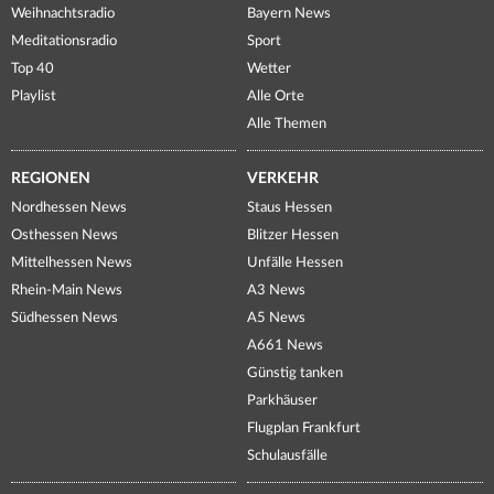
Weihnachtsradio
Bayern News
Meditationsradio
Sport
Top 40
Wetter
Playlist
Alle Orte
Alle Themen
REGIONEN
VERKEHR
Nordhessen News
Staus Hessen
Osthessen News
Blitzer Hessen
Mittelhessen News
Unfälle Hessen
Rhein-Main News
A3 News
Südhessen News
A5 News
A661 News
Günstig tanken
Parkhäuser
Flugplan Frankfurt
Schulausfälle