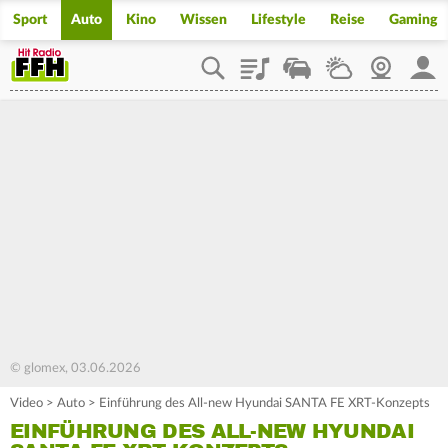
Sport
Auto
Kino
Wissen
Lifestyle
Reise
Gaming
Playlist
Staupilot
Wetter
Webcam
Mein
© glomex, 03.06.2026
Video
>
Auto
>
Einführung des All-new Hyundai SANTA FE XRT-Konzepts
EINFÜHRUNG DES ALL-NEW HYUNDAI