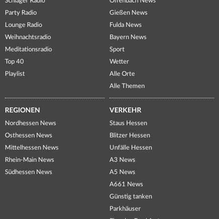
Schlager Radio
Offenbach News
Party Radio
Gießen News
Lounge Radio
Fulda News
Weihnachtsradio
Bayern News
Meditationsradio
Sport
Top 40
Wetter
Playlist
Alle Orte
Alle Themen
REGIONEN
VERKEHR
Nordhessen News
Staus Hessen
Osthessen News
Blitzer Hessen
Mittelhessen News
Unfälle Hessen
Rhein-Main News
A3 News
Südhessen News
A5 News
A661 News
Günstig tanken
Parkhäuser