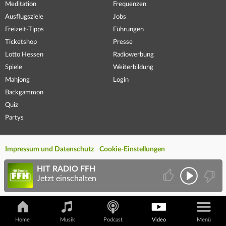
Meditation
Frequenzen
Ausflugsziele
Jobs
Freizeit-Tipps
Führungen
Ticketshop
Presse
Lotto Hessen
Radiowerbung
Spiele
Weiterbildung
Mahjong
Login
Backgammon
Quiz
Partys
Impressum und Datenschutz
Cookie-Einstellungen
HIT RADIO FFH
Jetzt einschalten
Home
Musik
Podcast
Video
Menü