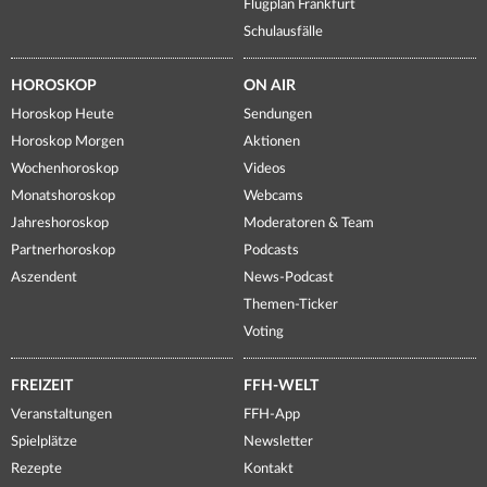
Flugplan Frankfurt
Schulausfälle
HOROSKOP
ON AIR
Horoskop Heute
Sendungen
Horoskop Morgen
Aktionen
Wochenhoroskop
Videos
Monatshoroskop
Webcams
Jahreshoroskop
Moderatoren & Team
Partnerhoroskop
Podcasts
Aszendent
News-Podcast
Themen-Ticker
Voting
FREIZEIT
FFH-WELT
Veranstaltungen
FFH-App
Spielplätze
Newsletter
Rezepte
Kontakt