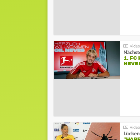
Nächste
1. FC
NEVE
Lücken
"HABE