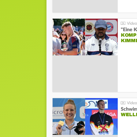
"Eine K
KOMPA
KIMM
Schwim
WELL