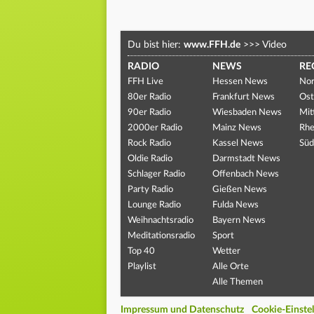
Du bist hier:
www.FFH.de
>>>
Video
RADIO
NEWS
RE
FFH Live
Hessen News
Nor
80er Radio
Frankfurt News
Ost
90er Radio
Wiesbaden News
Mit
2000er Radio
Mainz News
Rhe
Rock Radio
Kassel News
Süd
Oldie Radio
Darmstadt News
Schlager Radio
Offenbach News
Party Radio
Gießen News
Lounge Radio
Fulda News
Weihnachtsradio
Bayern News
Meditationsradio
Sport
Top 40
Wetter
Playlist
Alle Orte
Alle Themen
Impressum und Datenschutz
Cookie-Einste