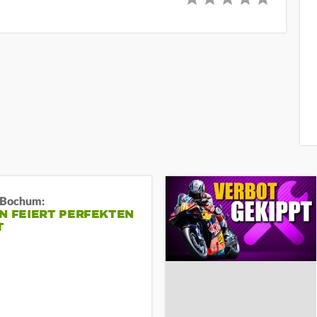
n Bochum:
N FEIERT PERFEKTEN
T