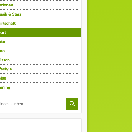
ktionen
sik & Stars
rtschaft
ort
uto
ino
issen
festyle
ise
aming