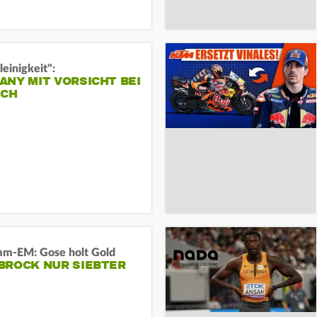
leinigkeit":
NY MIT VORSICHT BEI
ICH
m-EM: Gose holt Gold
BROCK NUR SIEBTER