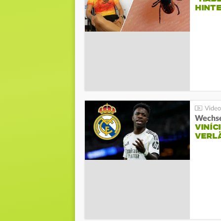
HINT
Wechse
VINÍC
VERL