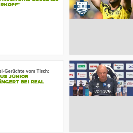
ERKOPF"
l-Gerüchte vom Tisch:
IUS JÚNIOR
ÄNGERT BEI REAL