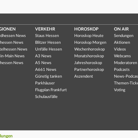
GIONEN
VERKEHR
HOROSKOP
ON AIR
dhessen News
Staus Hessen
Horoskop Heute
Sendungen
hessen News
Blitzer Hessen
Horoskop Morgen
Aktionen
telhessen News
Unfälle Hessen
Wochenhoroskop
Videos
in-Main News
A3 News
Monatshoroskop
Webcams
hessen News
A5 News
Jahreshoroskop
Moderatoren
A661 News
Partnerhoroskop
Podcasts
Günstig tanken
Aszendent
News-Podcas
Parkhäuser
Themen-Tick
Flugplan Frankfurt
Voting
Schulausfälle
llungen