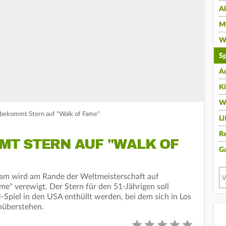
A
Mu
Wi
Sp
A
K
W
bekommt Stern auf "Walk of Fame"
Li
Re
T STERN AUF "WALK OF
G
am wird am Rande der Weltmeisterschaft auf
" verewigt. Der Stern für den 51-Jährigen soll
piel in den USA enthüllt werden, bei dem sich in Los
nüberstehen.