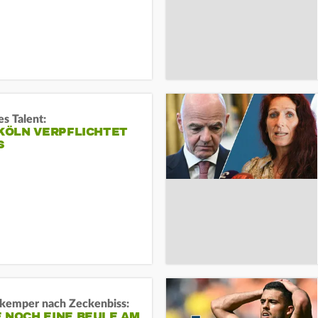
s Talent:
 KÖLN VERPFLICHTET
S
kemper nach Zeckenbiss:
 NOCH EINE BEULE AM