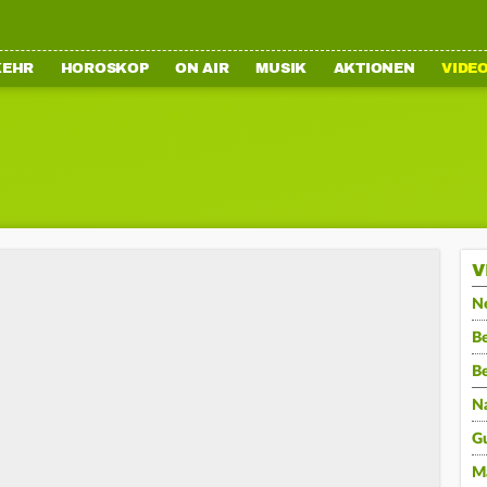
KEHR
HOROSKOP
ON AIR
MUSIK
AKTIONEN
VIDE
V
N
Be
B
N
G
M