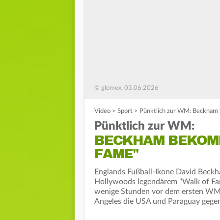
© glomex, 03.06.2026
Video
>
Sport
>
Pünktlich zur WM: Beckham 
Pünktlich zur WM:
BECKHAM BEKOMM
FAME"
Englands Fußball-Ikone David Beckh
Hollywoods legendärem "Walk of Fame
wenige Stunden vor dem ersten WM-S
Angeles die USA und Paraguay gege