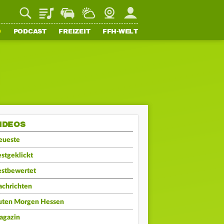
Playlist
Staupilot
Wetter
Webcam
Mein FFH
O
PODCAST
FREIZEIT
FFH-WELT
IDEOS
eueste
stgeklickt
estbewertet
achrichten
uten Morgen Hessen
agazin