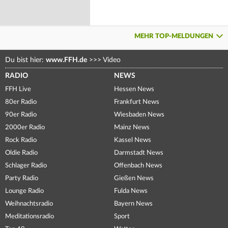
MEHR TOP-MELDUNGEN
Du bist hier:
www.FFH.de
>>>
Video
RADIO
NEWS
FFH Live
Hessen News
80er Radio
Frankfurt News
90er Radio
Wiesbaden News
2000er Radio
Mainz News
Rock Radio
Kassel News
Oldie Radio
Darmstadt News
Schlager Radio
Offenbach News
Party Radio
Gießen News
Lounge Radio
Fulda News
Weihnachtsradio
Bayern News
Meditationsradio
Sport