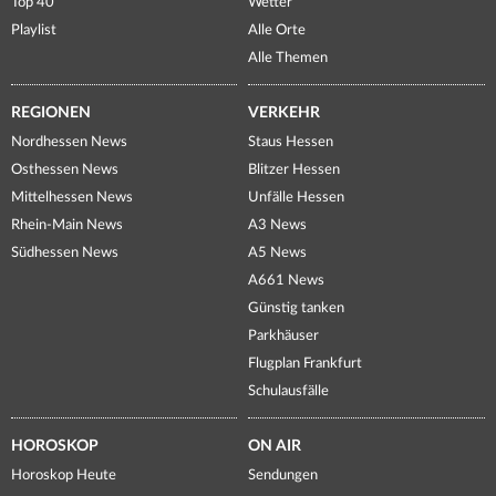
Top 40
Wetter
Playlist
Alle Orte
Alle Themen
REGIONEN
VERKEHR
Nordhessen News
Staus Hessen
Osthessen News
Blitzer Hessen
Mittelhessen News
Unfälle Hessen
Rhein-Main News
A3 News
Südhessen News
A5 News
A661 News
Günstig tanken
Parkhäuser
Flugplan Frankfurt
Schulausfälle
HOROSKOP
ON AIR
Horoskop Heute
Sendungen