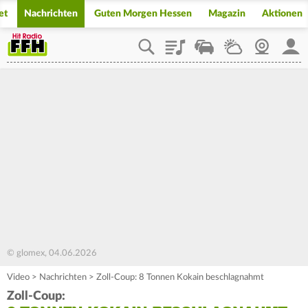
et
Nachrichten
Guten Morgen Hessen
Magazin
Aktionen
Playlist
Staupilot
Wetter
Webcam
Mein
© glomex, 04.06.2026
Video
>
Nachrichten
>
Zoll-Coup: 8 Tonnen Kokain beschlagnahmt
Zoll-Coup: