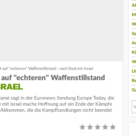
A
Mu
Wi
Sp
A
K
W
t auf "echteren" Waffenstillstand - nach Deal mit Israel
Li
 auf "echteren" Waffenstillstand
Re
SRAEL
G
lamé sagt in der Euronews-Sendung Europe Today, die
 mit Israel mache Hoffnung auf ein Ende der Kämpfe
ren Abkommen, die die Kampfhandlungen nicht beendet