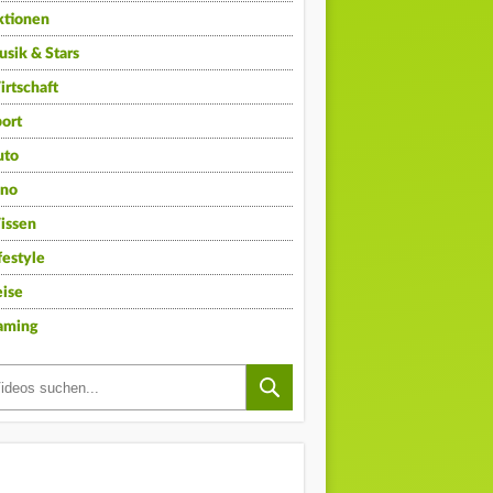
ktionen
sik & Stars
rtschaft
ort
uto
ino
issen
festyle
ise
aming