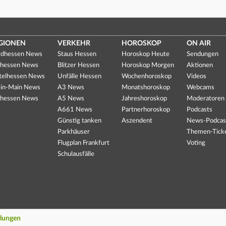
GIONEN
VERKEHR
HOROSKOP
ON AIR
dhessen News
Staus Hessen
Horoskop Heute
Sendungen
hessen News
Blitzer Hessen
Horoskop Morgen
Aktionen
telhessen News
Unfälle Hessen
Wochenhoroskop
Videos
in-Main News
A3 News
Monatshoroskop
Webcams
hessen News
A5 News
Jahreshoroskop
Moderatoren
A661 News
Partnerhoroskop
Podcasts
Günstig tanken
Aszendent
News-Podcas
Parkhäuser
Themen-Tick
Flugplan Frankfurt
Voting
Schulausfälle
llungen