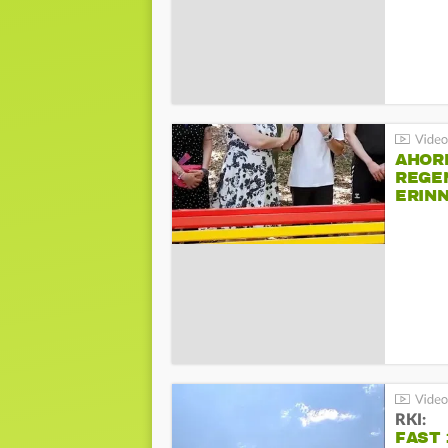
AHOR
REGE
ERIN
BEIM 
RKI:
FAST 