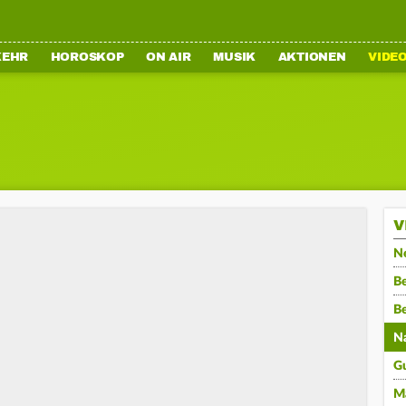
KEHR
HOROSKOP
ON AIR
MUSIK
AKTIONEN
VIDE
V
N
Be
B
N
G
M