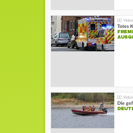
Totes 
FREM
AUSG
Die gef
DEUT