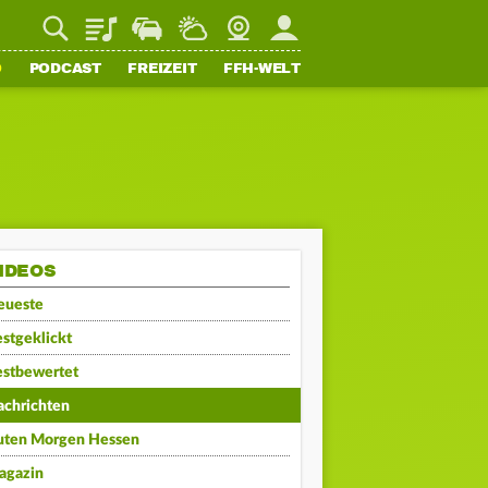
Playlist
Staupilot
Wetter
Webcam
Mein FFH
O
PODCAST
FREIZEIT
FFH-WELT
IDEOS
eueste
stgeklickt
estbewertet
achrichten
uten Morgen Hessen
agazin