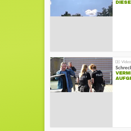
DIES
Schreck
VERM
AUFG