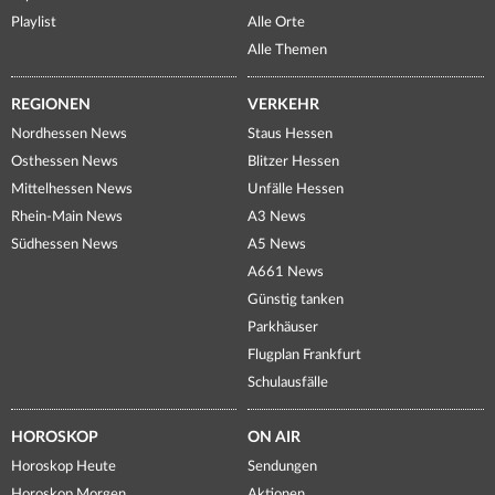
Playlist
Alle Orte
Alle Themen
REGIONEN
VERKEHR
Nordhessen News
Staus Hessen
Osthessen News
Blitzer Hessen
Mittelhessen News
Unfälle Hessen
Rhein-Main News
A3 News
Südhessen News
A5 News
A661 News
Günstig tanken
Parkhäuser
Flugplan Frankfurt
Schulausfälle
HOROSKOP
ON AIR
Horoskop Heute
Sendungen
Horoskop Morgen
Aktionen