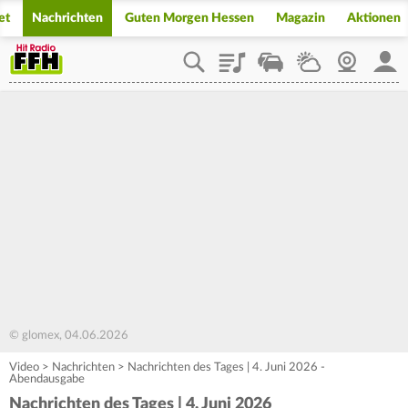
et
Nachrichten
Guten Morgen Hessen
Magazin
Aktionen
Playlist
Staupilot
Wetter
Webcam
Mein
© glomex, 04.06.2026
Video
>
Nachrichten
>
Nachrichten des Tages | 4. Juni 2026 -
Abendausgabe
Nachrichten des Tages | 4. Juni 2026