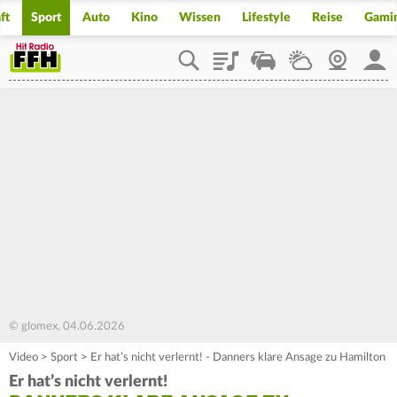
ft
Sport
Auto
Kino
Wissen
Lifestyle
Reise
Gami
Playlist
Staupilot
Wetter
Webcam
Mein
© glomex, 04.06.2026
Video
>
Sport
>
Er hat’s nicht verlernt! - Danners klare Ansage zu Hamilton
Er hat’s nicht verlernt!