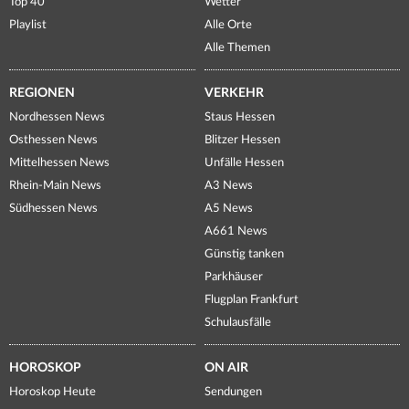
Top 40
Wetter
Playlist
Alle Orte
Alle Themen
REGIONEN
VERKEHR
Nordhessen News
Staus Hessen
Osthessen News
Blitzer Hessen
Mittelhessen News
Unfälle Hessen
Rhein-Main News
A3 News
Südhessen News
A5 News
A661 News
Günstig tanken
Parkhäuser
Flugplan Frankfurt
Schulausfälle
HOROSKOP
ON AIR
Horoskop Heute
Sendungen