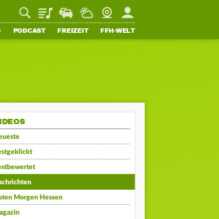
Playlist
Staupilot
Wetter
Webcam
Mein FFH
O
PODCAST
FREIZEIT
FFH-WELT
IDEOS
eueste
stgeklickt
estbewertet
achrichten
uten Morgen Hessen
agazin