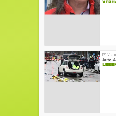
VERH
LEBE