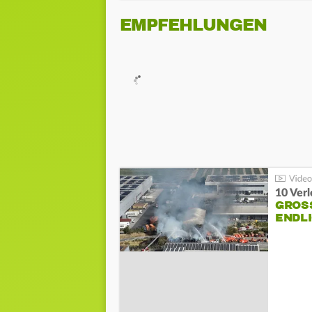
EMPFEHLUNGEN
10 Ver
GROSS
NDLI