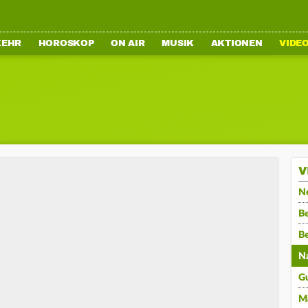
KEHR
HOROSKOP
ON AIR
MUSIK
AKTIONEN
VIDE
V
N
Be
B
N
G
M