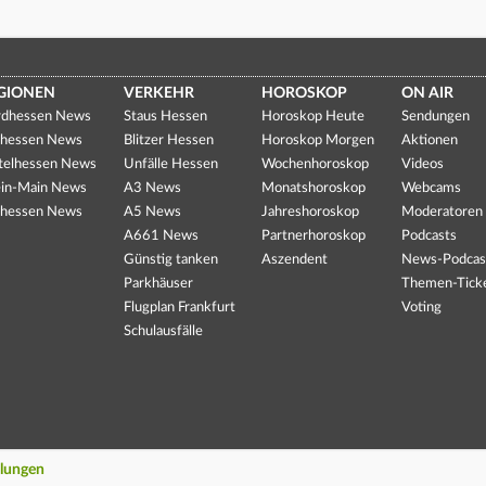
GIONEN
VERKEHR
HOROSKOP
ON AIR
dhessen News
Staus Hessen
Horoskop Heute
Sendungen
hessen News
Blitzer Hessen
Horoskop Morgen
Aktionen
telhessen News
Unfälle Hessen
Wochenhoroskop
Videos
in-Main News
A3 News
Monatshoroskop
Webcams
hessen News
A5 News
Jahreshoroskop
Moderatoren
A661 News
Partnerhoroskop
Podcasts
Günstig tanken
Aszendent
News-Podcas
Parkhäuser
Themen-Tick
Flugplan Frankfurt
Voting
Schulausfälle
llungen