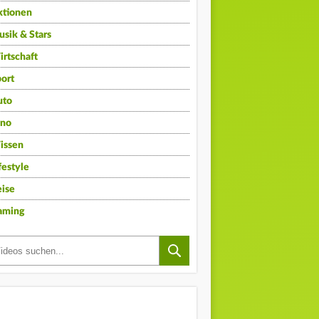
ktionen
sik & Stars
rtschaft
ort
uto
ino
issen
festyle
ise
aming