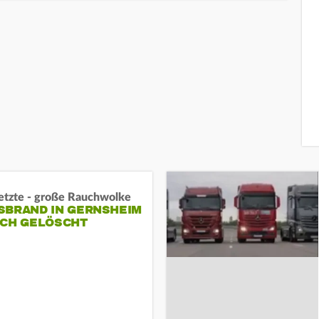
letzte - große Rauchwolke
BRAND IN GERNSHEIM E
CH GELÖSCHT