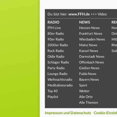
Du bist hier:
www.FFH.de
>>>
Video
RADIO
NEWS
RE
FFH Live
Hessen News
Nor
80er Radio
Frankfurt News
Ost
90er Radio
Wiesbaden News
Mit
2000er Radio
Mainz News
Rhe
Rock Radio
Kassel News
Süd
Oldie Radio
Darmstadt News
Schlager Radio
Offenbach News
Party Radio
Gießen News
Lounge Radio
Fulda News
Weihnachtsradio
Bayern News
Meditationsradio
Sport
Top 40
Wetter
Playlist
Alle Orte
Alle Themen
Impressum und Datenschutz
Cookie-Einste