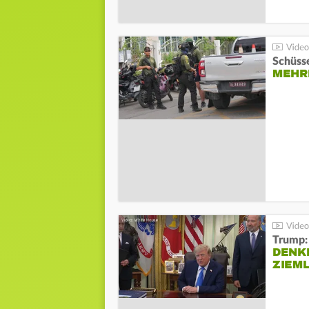
Schüsse
MEHRE
Trump:
DENKE
ZIEML