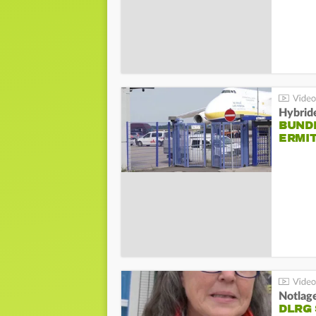
Hybrid
BUND
ERMI
Notlag
DLRG 