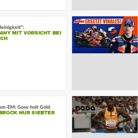
leinigkeit":
NY MIT VORSICHT BEI
ICH
m-EM: Gose holt Gold
BROCK NUR SIEBTER