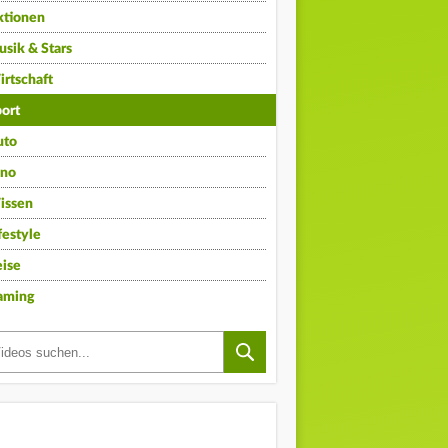
ktionen
sik & Stars
rtschaft
ort
uto
ino
issen
festyle
ise
aming