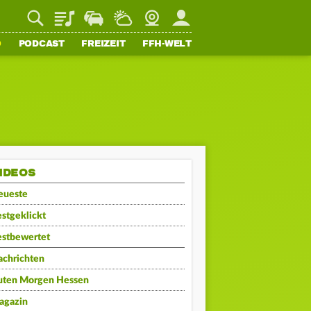
Playlist
Staupilot
Wetter
Webcam
Mein FFH
O
PODCAST
FREIZEIT
FFH-WELT
IDEOS
eueste
stgeklickt
estbewertet
achrichten
uten Morgen Hessen
agazin