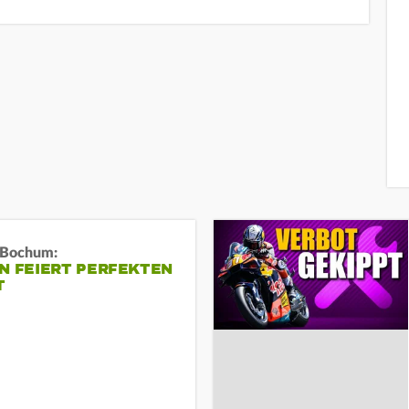
n Bochum:
N FEIERT PERFEKTEN
T