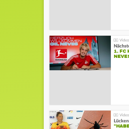
Nächste
1. FC
NEVE
Lücken
"HABE