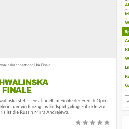
A
Mu
Wi
Sp
A
K
W
walinska sensationell im Finale
Li
Re
CHWALINSKA
G
 FINALE
walinska steht sensationell im Finale der French Open.
lerin, der ein Einzug ins Endspiel gelingt - ihre letzte
is ist die Russin Mirra Andrejewa.