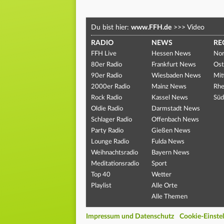
Du bist hier:
www.FFH.de
>>>
Video
RADIO
NEWS
RE
FFH Live
Hessen News
Nor
80er Radio
Frankfurt News
Ost
90er Radio
Wiesbaden News
Mit
2000er Radio
Mainz News
Rhe
Rock Radio
Kassel News
Süd
Oldie Radio
Darmstadt News
Schlager Radio
Offenbach News
Party Radio
Gießen News
Lounge Radio
Fulda News
Weihnachtsradio
Bayern News
Meditationsradio
Sport
Top 40
Wetter
Playlist
Alle Orte
Alle Themen
Impressum und Datenschutz
Cookie-Einste