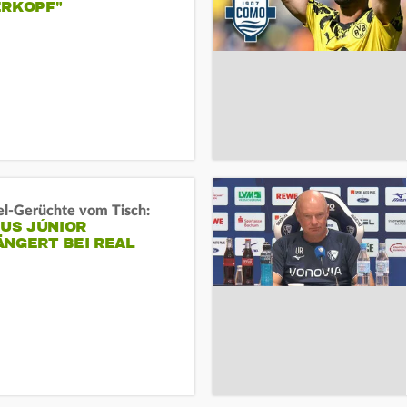
ERKOPF"
l-Gerüchte vom Tisch:
IUS JÚNIOR
ÄNGERT BEI REAL