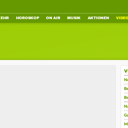
KEHR
HOROSKOP
ON AIR
MUSIK
AKTIONEN
VIDE
V
N
Be
B
N
G
M