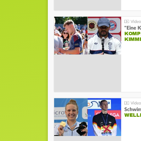
"Eine K
KOMPA
KIMM
Schwim
WELL