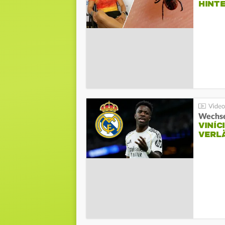
HINT
Wechse
VINÍC
VERL