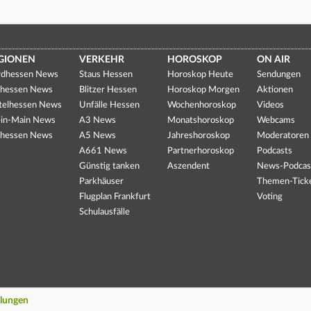
GIONEN
VERKEHR
HOROSKOP
ON AIR
dhessen News
Staus Hessen
Horoskop Heute
Sendungen
hessen News
Blitzer Hessen
Horoskop Morgen
Aktionen
telhessen News
Unfälle Hessen
Wochenhoroskop
Videos
in-Main News
A3 News
Monatshoroskop
Webcams
hessen News
A5 News
Jahreshoroskop
Moderatoren
A661 News
Partnerhoroskop
Podcasts
Günstig tanken
Aszendent
News-Podcas
Parkhäuser
Themen-Tick
Flugplan Frankfurt
Voting
Schulausfälle
llungen