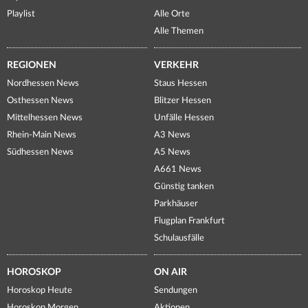
Playlist
Alle Orte
Alle Themen
REGIONEN
VERKEHR
Nordhessen News
Staus Hessen
Osthessen News
Blitzer Hessen
Mittelhessen News
Unfälle Hessen
Rhein-Main News
A3 News
Südhessen News
A5 News
A661 News
Günstig tanken
Parkhäuser
Flugplan Frankfurt
Schulausfälle
HOROSKOP
ON AIR
Horoskop Heute
Sendungen
Horoskop Morgen
Aktionen