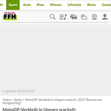
ft
Sport
Auto
Kino
Wissen
Lifestyle
Reise
Gami
Playlist
Staupilot
Wetter
Webcam
Mein
© glomex, 04.06.2026
Video
>
Sport
>
MotoGP-Verbleib in Ungarn wackelt: 2027 Rennen am
Hungaroring?
MotoGP-Verbleib in Ungarn wackelt: