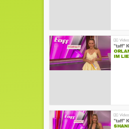
"taff" 
ORLA
IM L
"taff" 
SHAN