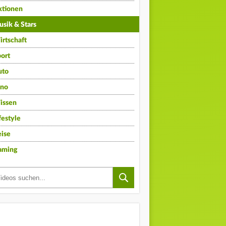
ktionen
sik & Stars
rtschaft
ort
uto
ino
issen
festyle
ise
aming