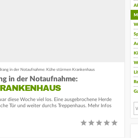
A
Mu
Wi
Sp
A
K
W
rang in der Notaufnahme: Kühe stürmen Krankenhaus
Li
g in der Notaufnahme:
Re
KRANKENHAUS
G
ar diese Woche viel los. Eine ausgebrochene Herde
sche Tür und weiter durchs Treppenhaus. Mehr Infos