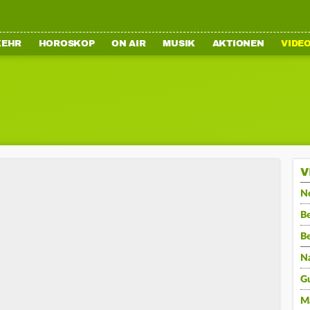
KEHR
HOROSKOP
ON AIR
MUSIK
AKTIONEN
VIDE
V
N
Be
B
N
G
M