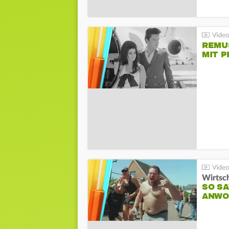
REMU
MIT P
Wirtsc
SO SA
ANWO