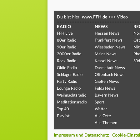
Du bist hier:
www.FFH.de
>>>
Video
RADIO
NEWS
RE
FFH Live
Hessen News
Nor
80er Radio
Frankfurt News
Ost
90er Radio
Wiesbaden News
Mit
2000er Radio
Mainz News
Rhe
Rock Radio
Kassel News
Süd
Oldie Radio
Darmstadt News
Schlager Radio
Offenbach News
Party Radio
Gießen News
Lounge Radio
Fulda News
Weihnachtsradio
Bayern News
Meditationsradio
Sport
Top 40
Wetter
Playlist
Alle Orte
Alle Themen
Impressum und Datenschutz
Cookie-Einste