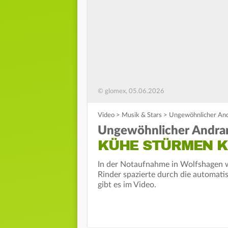
© glomex, 05.06.2026
Video
>
Musik & Stars
>
Ungewöhnlicher And
Ungewöhnlicher Andran
KÜHE STÜRMEN 
In der Notaufnahme in Wolfshagen w
Rinder spazierte durch die automati
gibt es im Video.