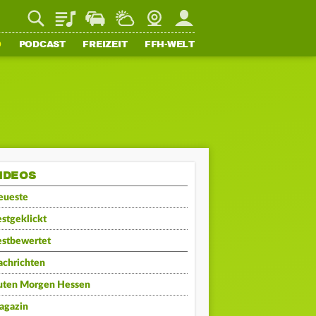
Playlist
Staupilot
Wetter
Webcam
Mein FFH
O
PODCAST
FREIZEIT
FFH-WELT
IDEOS
eueste
stgeklickt
estbewertet
achrichten
uten Morgen Hessen
agazin