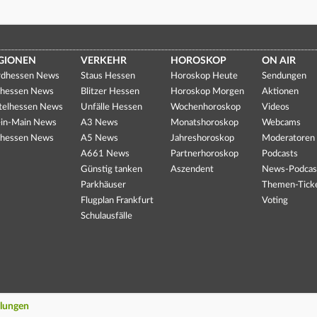
GIONEN
VERKEHR
HOROSKOP
ON AIR
dhessen News
Staus Hessen
Horoskop Heute
Sendungen
hessen News
Blitzer Hessen
Horoskop Morgen
Aktionen
telhessen News
Unfälle Hessen
Wochenhoroskop
Videos
in-Main News
A3 News
Monatshoroskop
Webcams
hessen News
A5 News
Jahreshoroskop
Moderatoren
A661 News
Partnerhoroskop
Podcasts
Günstig tanken
Aszendent
News-Podcas
Parkhäuser
Themen-Tick
Flugplan Frankfurt
Voting
Schulausfälle
llungen