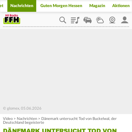
et
Nachrichten
Guten Morgen Hessen
Magazin
Aktionen
Playlist
Staupilot
Wetter
Webcam
Mein
© glomex, 05.06.2026
Video
>
Nachrichten
>
Dänemark untersucht Tod von Buckelwal, der
Deutschland begeisterte
DÄNEMARK UNTERSUCHT TOD VON