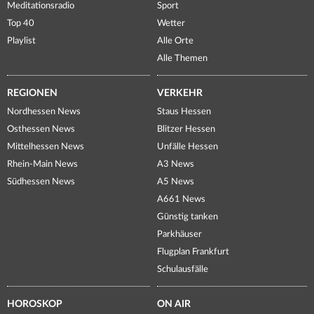
Meditationsradio
Sport
Top 40
Wetter
Playlist
Alle Orte
Alle Themen
REGIONEN
VERKEHR
Nordhessen News
Staus Hessen
Osthessen News
Blitzer Hessen
Mittelhessen News
Unfälle Hessen
Rhein-Main News
A3 News
Südhessen News
A5 News
A661 News
Günstig tanken
Parkhäuser
Flugplan Frankfurt
Schulausfälle
HOROSKOP
ON AIR