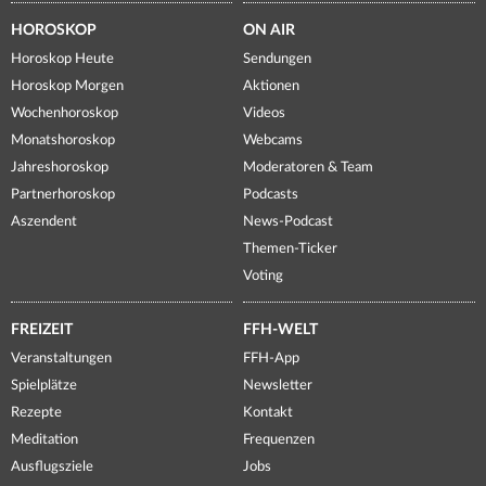
HOROSKOP
ON AIR
Horoskop Heute
Sendungen
Horoskop Morgen
Aktionen
Wochenhoroskop
Videos
Monatshoroskop
Webcams
Jahreshoroskop
Moderatoren & Team
Partnerhoroskop
Podcasts
Aszendent
News-Podcast
Themen-Ticker
Voting
FREIZEIT
FFH-WELT
Veranstaltungen
FFH-App
Spielplätze
Newsletter
Rezepte
Kontakt
Meditation
Frequenzen
Ausflugsziele
Jobs