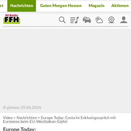
et
Nachrichten
Guten Morgen Hessen
Magazin
Aktionen
Playlist
Staupilot
Wetter
Webcam
Mein
© glomex, 05.06.2026
Video
>
Nachrichten
>
Europe Today: Costa im Exklusivgespräch mit
Euronews beim EU-Westbalkan-Gipfel
Europe Today: