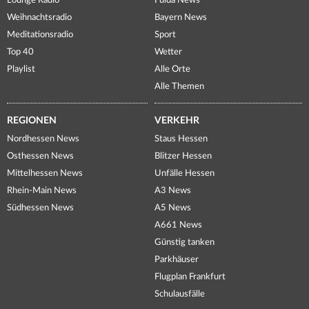
Lounge Radio
Fulda News
Weihnachtsradio
Bayern News
Meditationsradio
Sport
Top 40
Wetter
Playlist
Alle Orte
Alle Themen
REGIONEN
VERKEHR
Nordhessen News
Staus Hessen
Osthessen News
Blitzer Hessen
Mittelhessen News
Unfälle Hessen
Rhein-Main News
A3 News
Südhessen News
A5 News
A661 News
Günstig tanken
Parkhäuser
Flugplan Frankfurt
Schulausfälle