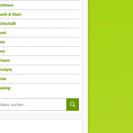
ktionen
sik & Stars
rtschaft
ort
uto
ino
issen
festyle
ise
aming