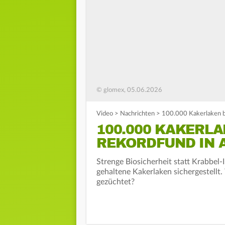
© glomex, 05.06.2026
Video
>
Nachrichten
>
100.000 Kakerlaken b
100.000 KAKERL
REKORDFUND IN 
Strenge Biosicherheit statt Krabbel-
gehaltene Kakerlaken sichergestell
gezüchtet?