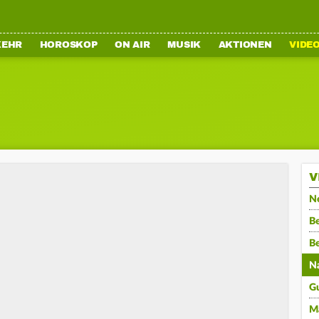
KEHR
HOROSKOP
ON AIR
MUSIK
AKTIONEN
VIDE
V
N
Be
B
N
G
M