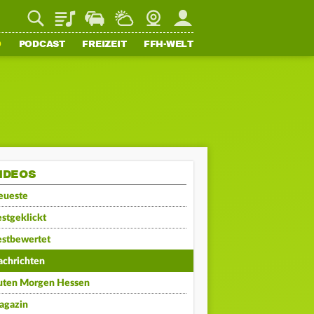
Playlist
Staupilot
Wetter
Webcam
Mein FFH
O
PODCAST
FREIZEIT
FFH-WELT
IDEOS
eueste
stgeklickt
estbewertet
achrichten
uten Morgen Hessen
agazin