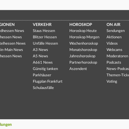
GIONEN
VERKEHR
HOROSKOP
ON AIR
dhessen News
Staus Hessen
Horoskop Heute
Sendungen
hessen News
Blitzer Hessen
Horoskop Morgen
Aktionen
telhessen News
Unfälle Hessen
Wochenhoroskop
Videos
in-Main News
A3 News
Monatshoroskop
Webcams
hessen News
A5 News
Jahreshoroskop
Moderatoren
A661 News
Partnerhoroskop
Podcasts
Günstig tanken
Aszendent
News-Podcas
Parkhäuser
Themen-Tick
Flugplan Frankfurt
Voting
Schulausfälle
llungen