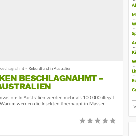
A
Mu
Wi
Sp
A
K
W
eschlagnahmt – Rekordfund in Australien
Li
AKEN BESCHLAGNAHMT –
Re
AUSTRALIEN
G
Invasion: In Australien werden mehr als 100.000 illegal
t. Warum werden die Insekten überhaupt in Massen