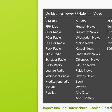
Du bist hier:
www.FFH.de
>>>
Video
RADIO
NEWS
RE
FFH Live
Hessen News
Nor
80er Radio
Frankfurt News
Ost
90er Radio
Wiesbaden News
Mit
2000er Radio
Mainz News
Rhe
Rock Radio
Kassel News
Süd
Oldie Radio
Darmstadt News
Schlager Radio
Offenbach News
Party Radio
Gießen News
Lounge Radio
Fulda News
Weihnachtsradio
Bayern News
Meditationsradio
Sport
Top 40
Wetter
Playlist
Alle Orte
Alle Themen
Impressum und Datenschutz
Cookie-Einste