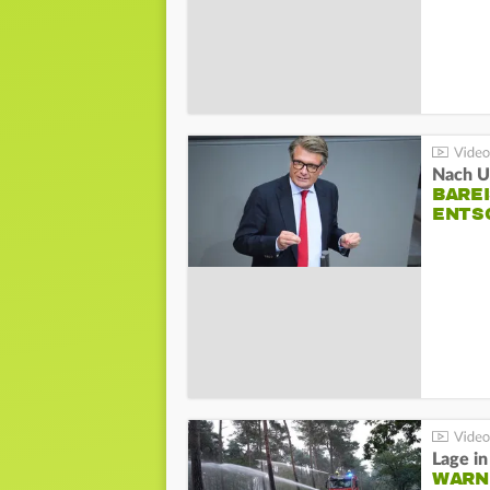
Nach Un
BAREI
NTSC
WARN