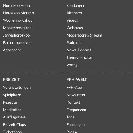
Horoskop Heute
Sendungen
Horoskop Morgen
Aktionen
Wochenhoroskop
Videos
Monatshoroskop
Webcams
Jahreshoroskop
Moderatoren & Team
Partnerhoroskop
Podcasts
Aszendent
News-Podcast
Themen-Ticker
Voting
FREIZEIT
FFH-WELT
Veranstaltungen
FFH-App
Spielplätze
Newsletter
Rezepte
Kontakt
Meditation
Frequenzen
Ausflugsziele
Jobs
Freizeit-Tipps
Führungen
Ticketshop
Presse