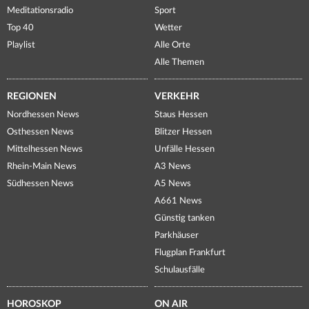
Meditationsradio
Sport
Top 40
Wetter
Playlist
Alle Orte
Alle Themen
REGIONEN
VERKEHR
Nordhessen News
Staus Hessen
Osthessen News
Blitzer Hessen
Mittelhessen News
Unfälle Hessen
Rhein-Main News
A3 News
Südhessen News
A5 News
A661 News
Günstig tanken
Parkhäuser
Flugplan Frankfurt
Schulausfälle
HOROSKOP
ON AIR