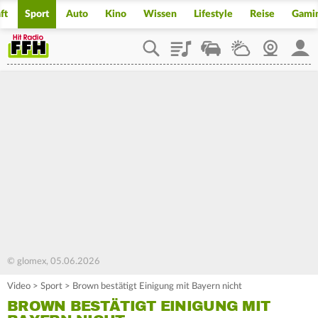
ft
Sport
Auto
Kino
Wissen
Lifestyle
Reise
Gami
Playlist
Staupilot
Wetter
Webcam
Mein
© glomex, 05.06.2026
Video
>
Sport
>
Brown bestätigt Einigung mit Bayern nicht
BROWN BESTÄTIGT EINIGUNG MIT