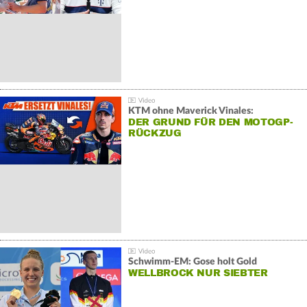
KTM ohne Maverick Vinales:
DER GRUND FÜR DEN MOTOGP-
RÜCKZUG
Schwimm-EM: Gose holt Gold
WELLBROCK NUR SIEBTER