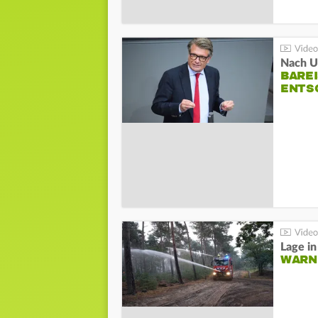
Nach Un
BAREI
NTSC
WARN