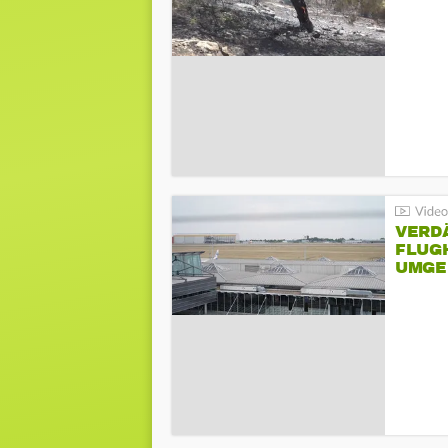
VERD
FLUGH
UMGE