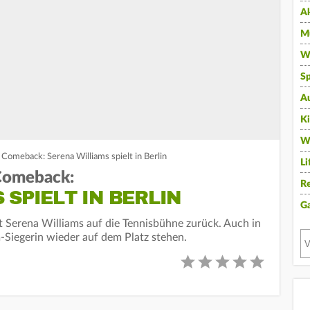
A
Mu
Wi
Sp
A
K
W
 Comeback: Serena Williams spielt in Berlin
Li
 Comeback:
Re
 SPIELT IN BERLIN
G
rt Serena Williams auf die Tennisbühne zurück. Auch in
-Siegerin wieder auf dem Platz stehen.