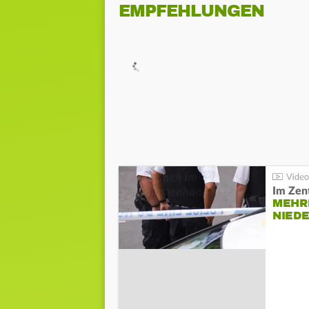
EMPFEHLUNGEN
Im Zen
MEHR
NIED