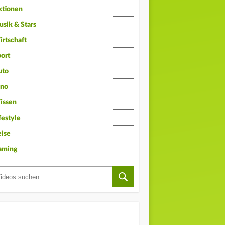
ktionen
sik & Stars
rtschaft
ort
uto
ino
issen
festyle
ise
aming