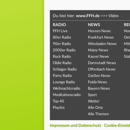
Du bist hier:
www.FFH.de
>>>
Video
RADIO
NEWS
RE
FFH Live
Hessen News
Nor
80er Radio
Frankfurt News
Ost
90er Radio
Wiesbaden News
Mit
2000er Radio
Mainz News
Rhe
Rock Radio
Kassel News
Süd
Oldie Radio
Darmstadt News
Schlager Radio
Offenbach News
Party Radio
Gießen News
Lounge Radio
Fulda News
Weihnachtsradio
Bayern News
Meditationsradio
Sport
Top 40
Wetter
Playlist
Alle Orte
Alle Themen
Impressum und Datenschutz
Cookie-Einste