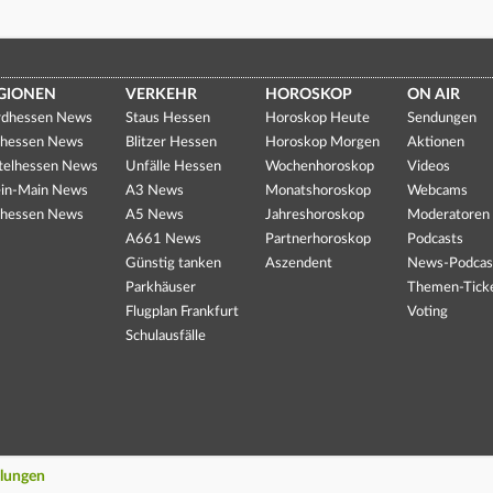
GIONEN
VERKEHR
HOROSKOP
ON AIR
dhessen News
Staus Hessen
Horoskop Heute
Sendungen
hessen News
Blitzer Hessen
Horoskop Morgen
Aktionen
telhessen News
Unfälle Hessen
Wochenhoroskop
Videos
in-Main News
A3 News
Monatshoroskop
Webcams
hessen News
A5 News
Jahreshoroskop
Moderatoren
A661 News
Partnerhoroskop
Podcasts
Günstig tanken
Aszendent
News-Podcas
Parkhäuser
Themen-Tick
Flugplan Frankfurt
Voting
Schulausfälle
llungen