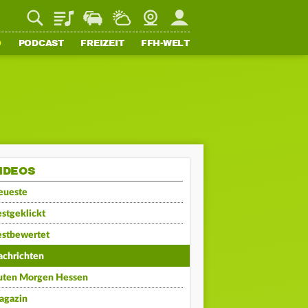
Playlist
Staupilot
Wetter
Webcam
Mein FFH
O
PODCAST
FREIZEIT
FFH-WELT
IDEOS
eueste
stgeklickt
estbewertet
achrichten
uten Morgen Hessen
agazin