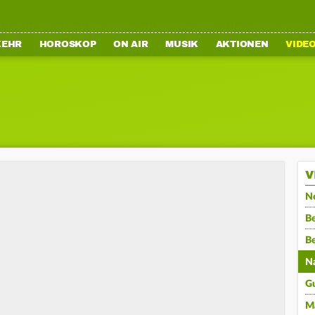
KEHR
HOROSKOP
ON AIR
MUSIK
AKTIONEN
VIDE
V
N
Be
B
N
G
M