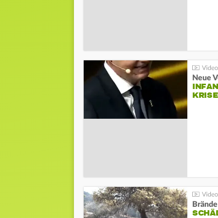
Neue V
INFA
KRIS
Brände
SCHÄ