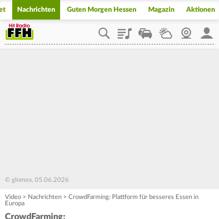
et
Nachrichten
Guten Morgen Hessen
Magazin
Aktionen
Playlist
Staupilot
Wetter
Webcam
Mein
© glomex, 05.06.2026
Video
>
Nachrichten
>
CrowdFarming: Plattform für besseres Essen in
Europa
CrowdFarming: