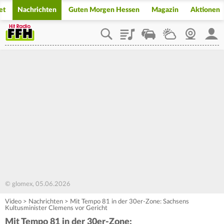
et
Nachrichten
Guten Morgen Hessen
Magazin
Aktionen
Playlist
Staupilot
Wetter
Webcam
Mein
© glomex, 05.06.2026
Video
>
Nachrichten
>
Mit Tempo 81 in der 30er-Zone: Sachsens
Kultusminister Clemens vor Gericht
Mit Tempo 81 in der 30er-Zone: