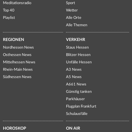
Meditationsradio
Sport
Top 40
Wetter
Playlist
Alle Orte
Alle Themen
REGIONEN
VERKEHR
Nordhessen News
Staus Hessen
Osthessen News
Blitzer Hessen
Mittelhessen News
Unfälle Hessen
Rhein-Main News
A3 News
Südhessen News
A5 News
A661 News
Günstig tanken
Parkhäuser
Flugplan Frankfurt
Schulausfälle
HOROSKOP
ON AIR