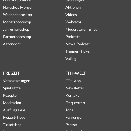
Horoskop Heute
Sendungen
Horoskop Morgen
Aktionen
Wochenhoroskop
Videos
Monatshoroskop
Webcams
Jahreshoroskop
Moderatoren & Team
Partnerhoroskop
Podcasts
Aszendent
News-Podcast
Themen-Ticker
Voting
FREIZEIT
FFH-WELT
Veranstaltungen
FFH-App
Spielplätze
Newsletter
Rezepte
Kontakt
Meditation
Frequenzen
Ausflugsziele
Jobs
Freizeit-Tipps
Führungen
Ticketshop
Presse