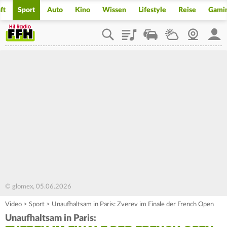
ft
Sport
Auto
Kino
Wissen
Lifestyle
Reise
Gami
Playlist
Staupilot
Wetter
Webcam
Mein
© glomex, 05.06.2026
Video
>
Sport
>
Unaufhaltsam in Paris: Zverev im Finale der French Open
Unaufhaltsam in Paris: