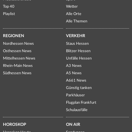
Top 40
Wetter
Playlist
Alle Orte
Alle Themen
REGIONEN
VERKEHR
Nordhessen News
Staus Hessen
Osthessen News
Blitzer Hessen
Mittelhessen News
Unfälle Hessen
Rhein-Main News
A3 News
Südhessen News
A5 News
A661 News
Günstig tanken
Parkhäuser
Flugplan Frankfurt
Schulausfälle
HOROSKOP
ON AIR