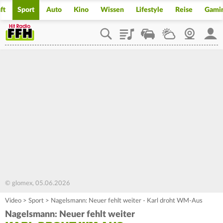
ft
Sport
Auto
Kino
Wissen
Lifestyle
Reise
Gami
Playlist
Staupilot
Wetter
Webcam
Mein
© glomex, 05.06.2026
Video
>
Sport
>
Nagelsmann: Neuer fehlt weiter - Karl droht WM-Aus
Nagelsmann: Neuer fehlt weiter