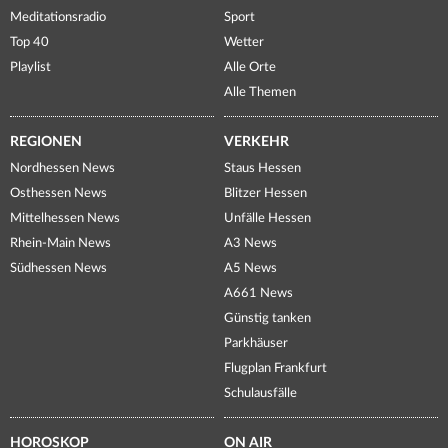
Meditationsradio
Sport
Top 40
Wetter
Playlist
Alle Orte
Alle Themen
REGIONEN
VERKEHR
Nordhessen News
Staus Hessen
Osthessen News
Blitzer Hessen
Mittelhessen News
Unfälle Hessen
Rhein-Main News
A3 News
Südhessen News
A5 News
A661 News
Günstig tanken
Parkhäuser
Flugplan Frankfurt
Schulausfälle
HOROSKOP
ON AIR