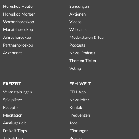
Horoskop Heute
Sendungen
Horoskop Morgen
Aktionen
Wochenhoroskop
Videos
Monatshoroskop
Webcams
Jahreshoroskop
Moderatoren & Team
Partnerhoroskop
Podcasts
Aszendent
News-Podcast
Themen-Ticker
Voting
FREIZEIT
FFH-WELT
Veranstaltungen
FFH-App
Spielplätze
Newsletter
Rezepte
Kontakt
Meditation
Frequenzen
Ausflugsziele
Jobs
Freizeit-Tipps
Führungen
Ticketshop
Presse