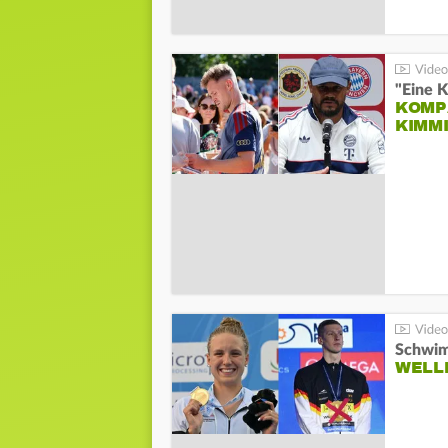
"Eine K
KOMPA
KIMM
Schwim
WELL