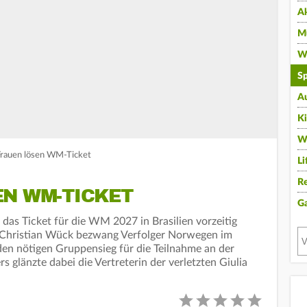
A
Mu
Wi
Sp
A
K
W
Frauen lösen WM-Ticket
Li
Re
EN WM-TICKET
G
das Ticket für die WM 2027 in Brasilien vorzeitig
r Christian Wück bezwang Verfolger Norwegen im
 den nötigen Gruppensieg für die Teilnahme an der
s glänzte dabei die Vertreterin der verletzten Giulia