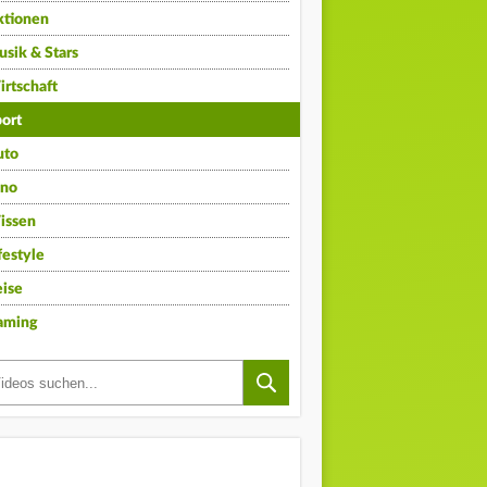
ktionen
sik & Stars
rtschaft
ort
uto
ino
issen
festyle
ise
aming