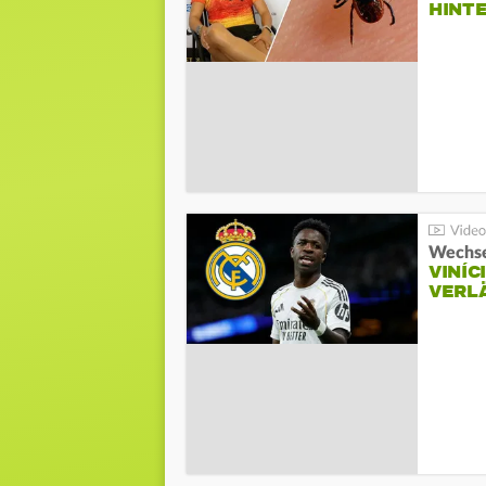
HINT
Wechse
VINÍC
VERL