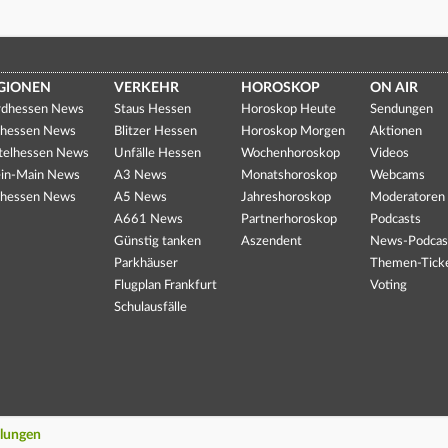
GIONEN
VERKEHR
HOROSKOP
ON AIR
dhessen News
Staus Hessen
Horoskop Heute
Sendungen
hessen News
Blitzer Hessen
Horoskop Morgen
Aktionen
telhessen News
Unfälle Hessen
Wochenhoroskop
Videos
in-Main News
A3 News
Monatshoroskop
Webcams
hessen News
A5 News
Jahreshoroskop
Moderatoren
A661 News
Partnerhoroskop
Podcasts
Günstig tanken
Aszendent
News-Podcas
Parkhäuser
Themen-Tick
Flugplan Frankfurt
Voting
Schulausfälle
llungen