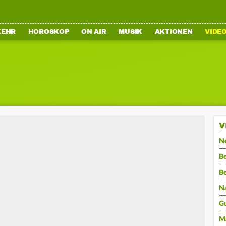
KEHR
HOROSKOP
ON AIR
MUSIK
AKTIONEN
VIDE
V
N
Be
B
N
G
M