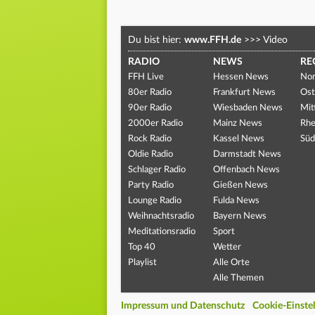
Du bist hier:
www.FFH.de
>>>
Video
RADIO
NEWS
RE
FFH Live
Hessen News
Nor
80er Radio
Frankfurt News
Ost
90er Radio
Wiesbaden News
Mit
2000er Radio
Mainz News
Rhe
Rock Radio
Kassel News
Süd
Oldie Radio
Darmstadt News
Schlager Radio
Offenbach News
Party Radio
Gießen News
Lounge Radio
Fulda News
Weihnachtsradio
Bayern News
Meditationsradio
Sport
Top 40
Wetter
Playlist
Alle Orte
Alle Themen
Impressum und Datenschutz
Cookie-Einste