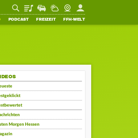
Playlist
Staupilot
Wetter
Webcam
Mein FFH
O
PODCAST
FREIZEIT
FFH-WELT
IDEOS
eueste
stgeklickt
estbewertet
achrichten
uten Morgen Hessen
agazin