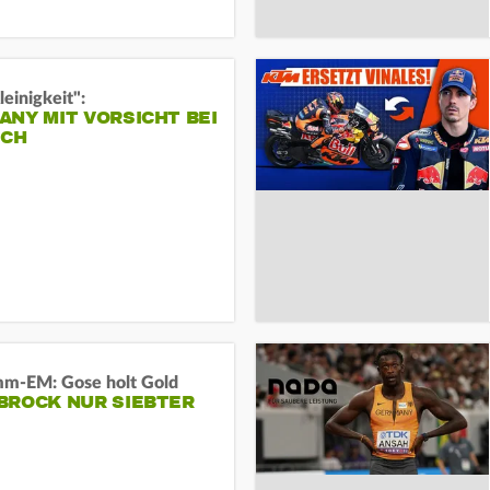
leinigkeit":
NY MIT VORSICHT BEI
ICH
m-EM: Gose holt Gold
BROCK NUR SIEBTER