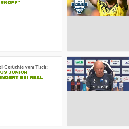
ERKOPF"
l-Gerüchte vom Tisch:
IUS JÚNIOR
ÄNGERT BEI REAL