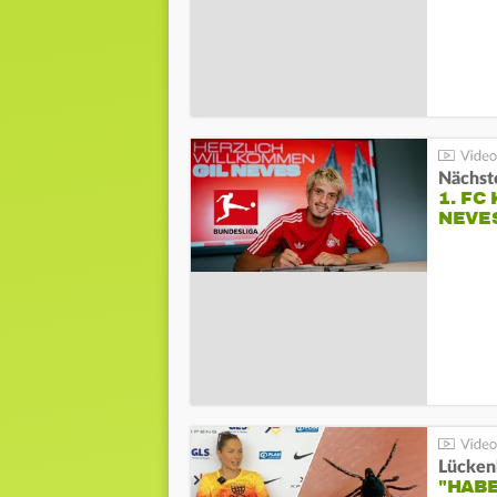
Nächste
1. FC
NEVE
Lücken
"HABE