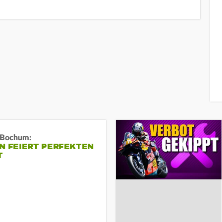
n Bochum:
N FEIERT PERFEKTEN
T