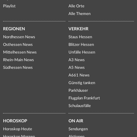
Playlist
Alle Orte
Alle Themen
REGIONEN
VERKEHR
Nordhessen News
Staus Hessen
Osthessen News
Blitzer Hessen
Mittelhessen News
Unfälle Hessen
Rhein-Main News
A3 News
Südhessen News
A5 News
A661 News
Günstig tanken
Parkhäuser
Flugplan Frankfurt
Schulausfälle
HOROSKOP
ON AIR
Horoskop Heute
Sendungen
Horoskop Morgen
Aktionen