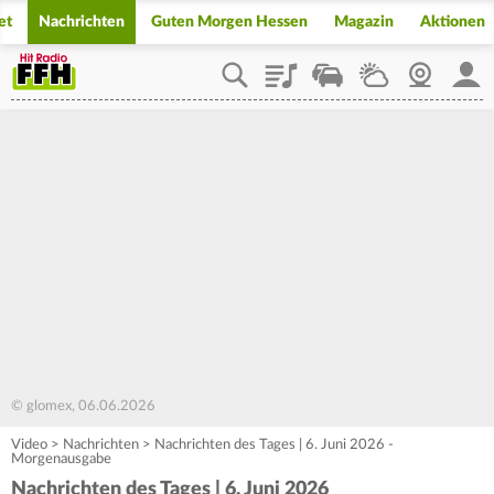
et
Nachrichten
Guten Morgen Hessen
Magazin
Aktionen
Playlist
Staupilot
Wetter
Webcam
Mein
© glomex, 06.06.2026
Video
>
Nachrichten
>
Nachrichten des Tages | 6. Juni 2026 -
Morgenausgabe
Nachrichten des Tages | 6. Juni 2026