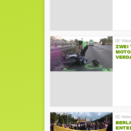
ZWEI
MOTOR
VERD
BERLI
ENTE