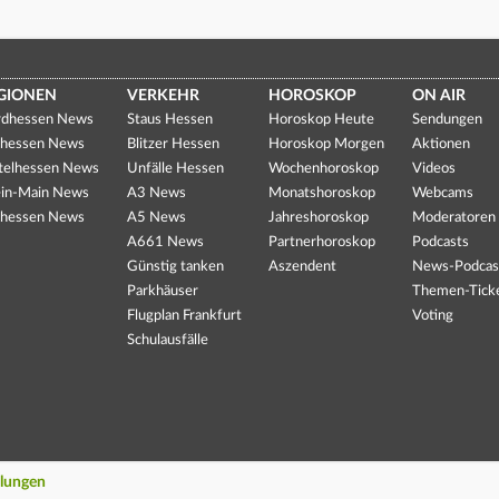
GIONEN
VERKEHR
HOROSKOP
ON AIR
dhessen News
Staus Hessen
Horoskop Heute
Sendungen
hessen News
Blitzer Hessen
Horoskop Morgen
Aktionen
telhessen News
Unfälle Hessen
Wochenhoroskop
Videos
in-Main News
A3 News
Monatshoroskop
Webcams
hessen News
A5 News
Jahreshoroskop
Moderatoren
A661 News
Partnerhoroskop
Podcasts
Günstig tanken
Aszendent
News-Podcas
Parkhäuser
Themen-Tick
Flugplan Frankfurt
Voting
Schulausfälle
llungen