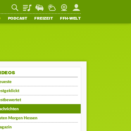
Playlist
Staupilot
Wetter
Webcam
Mein FFH
O
PODCAST
FREIZEIT
FFH-WELT
IDEOS
eueste
stgeklickt
estbewertet
achrichten
uten Morgen Hessen
agazin