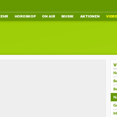
KEHR
HOROSKOP
ON AIR
MUSIK
AKTIONEN
VIDE
V
N
Be
B
N
G
M