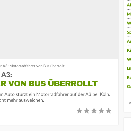
A
Mu
Wi
Sp
A
K
W
er A3: Motorradfahrer von Bus überrollt
Li
 A3:
Re
R VON BUS ÜBERROLLT
G
Auto stürzt ein Motorradfahrer auf der A3 bei Köln.
icht mehr ausweichen.