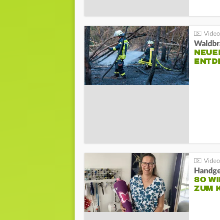
Waldbr
NEUE
ENTD
Handge
SO WI
ZUM 