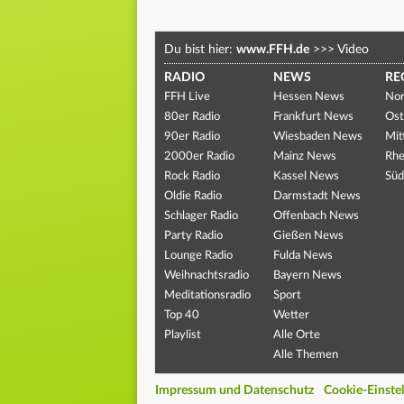
Du bist hier:
www.FFH.de
>>>
Video
RADIO
NEWS
RE
FFH Live
Hessen News
Nor
80er Radio
Frankfurt News
Ost
90er Radio
Wiesbaden News
Mit
2000er Radio
Mainz News
Rhe
Rock Radio
Kassel News
Süd
Oldie Radio
Darmstadt News
Schlager Radio
Offenbach News
Party Radio
Gießen News
Lounge Radio
Fulda News
Weihnachtsradio
Bayern News
Meditationsradio
Sport
Top 40
Wetter
Playlist
Alle Orte
Alle Themen
Impressum und Datenschutz
Cookie-Einste