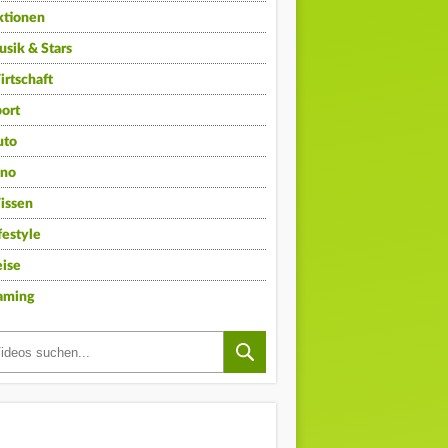
ktionen
sik & Stars
rtschaft
ort
uto
ino
issen
festyle
ise
aming