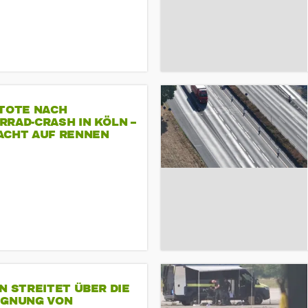
 TOTE NACH
RAD-CRASH IN KÖLN –
ACHT AUF RENNEN
N STREITET ÜBER DIE
IGNUNG VON