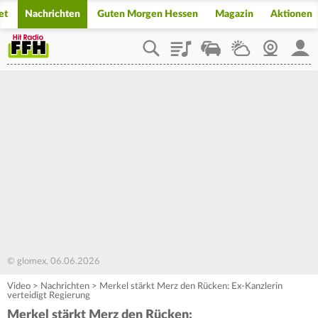
et
Nachrichten
Guten Morgen Hessen
Magazin
Aktionen
Playlist
Staupilot
Wetter
Webcam
Mein
© glomex, 06.06.2026
Video
>
Nachrichten
>
Merkel stärkt Merz den Rücken: Ex-Kanzlerin
verteidigt Regierung
Merkel stärkt Merz den Rücken: