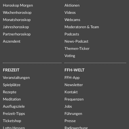
Horoskop Morgen
Aktionen
Wochenhoroskop
Videos
Monatshoroskop
Webcams
Jahreshoroskop
Moderatoren & Team
Partnerhoroskop
Podcasts
Aszendent
News-Podcast
Themen-Ticker
Voting
FREIZEIT
FFH-WELT
Veranstaltungen
FFH-App
Spielplätze
Newsletter
Rezepte
Kontakt
Meditation
Frequenzen
Ausflugsziele
Jobs
Freizeit-Tipps
Führungen
Ticketshop
Presse
Lotto Hessen
Radiowerbung