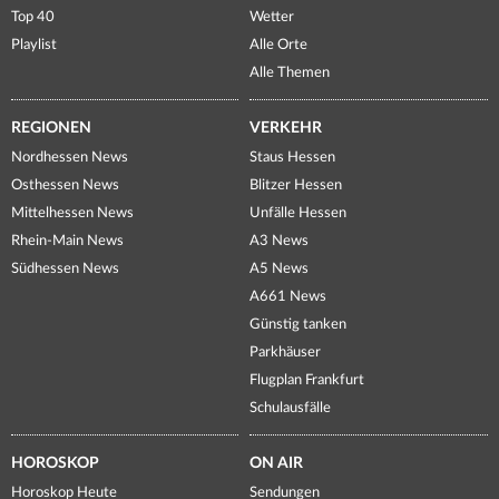
Top 40
Wetter
Playlist
Alle Orte
Alle Themen
REGIONEN
VERKEHR
Nordhessen News
Staus Hessen
Osthessen News
Blitzer Hessen
Mittelhessen News
Unfälle Hessen
Rhein-Main News
A3 News
Südhessen News
A5 News
A661 News
Günstig tanken
Parkhäuser
Flugplan Frankfurt
Schulausfälle
HOROSKOP
ON AIR
Horoskop Heute
Sendungen