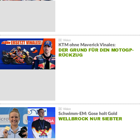
KTM ohne Maverick Vinales:
DER GRUND FÜR DEN MOTOGP-
RÜCKZUG
Schwimm-EM: Gose holt Gold
WELLBROCK NUR SIEBTER