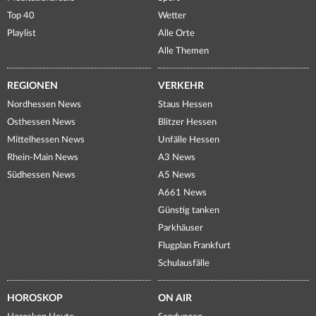
Top 40
Wetter
Playlist
Alle Orte
Alle Themen
REGIONEN
VERKEHR
Nordhessen News
Staus Hessen
Osthessen News
Blitzer Hessen
Mittelhessen News
Unfälle Hessen
Rhein-Main News
A3 News
Südhessen News
A5 News
A661 News
Günstig tanken
Parkhäuser
Flugplan Frankfurt
Schulausfälle
HOROSKOP
ON AIR