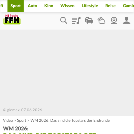
ft
Sport
Auto
Kino
Wissen
Lifestyle
Reise
Gami
Playlist
Staupilot
Wetter
Webcam
Mein
© glomex, 07.06.2026
Video
>
Sport
>
WM 2026: Das sind die Topstars der Endrunde
WM 2026: