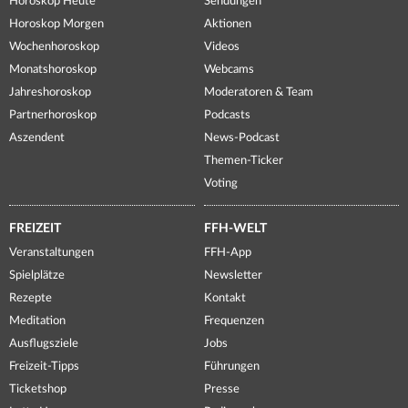
Horoskop Heute
Sendungen
Horoskop Morgen
Aktionen
Wochenhoroskop
Videos
Monatshoroskop
Webcams
Jahreshoroskop
Moderatoren & Team
Partnerhoroskop
Podcasts
Aszendent
News-Podcast
Themen-Ticker
Voting
FREIZEIT
FFH-WELT
Veranstaltungen
FFH-App
Spielplätze
Newsletter
Rezepte
Kontakt
Meditation
Frequenzen
Ausflugsziele
Jobs
Freizeit-Tipps
Führungen
Ticketshop
Presse