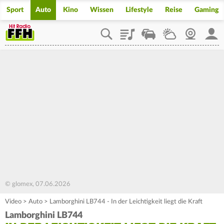
Sport
Auto
Kino
Wissen
Lifestyle
Reise
Gaming
Playlist
Staupilot
Wetter
Webcam
Mein
© glomex, 07.06.2026
Video
>
Auto
>
Lamborghini LB744 - In der Leichtigkeit liegt die Kraft
Lamborghini LB744