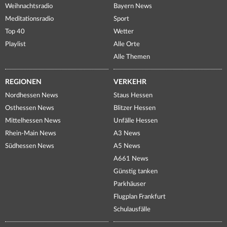
Weihnachtsradio
Bayern News
Meditationsradio
Sport
Top 40
Wetter
Playlist
Alle Orte
Alle Themen
REGIONEN
VERKEHR
Nordhessen News
Staus Hessen
Osthessen News
Blitzer Hessen
Mittelhessen News
Unfälle Hessen
Rhein-Main News
A3 News
Südhessen News
A5 News
A661 News
Günstig tanken
Parkhäuser
Flugplan Frankfurt
Schulausfälle