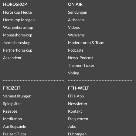
HOROSKOP
ON AIR
Horoskop Heute
Sendungen
Horoskop Morgen
Aktionen
Wochenhoroskop
Videos
Monatshoroskop
Webcams
Jahreshoroskop
Moderatoren & Team
Partnerhoroskop
Podcasts
Aszendent
News-Podcast
Themen-Ticker
Voting
FREIZEIT
FFH-WELT
Veranstaltungen
FFH-App
Spielplätze
Newsletter
Rezepte
Kontakt
Meditation
Frequenzen
Ausflugsziele
Jobs
Freizeit-Tipps
Führungen