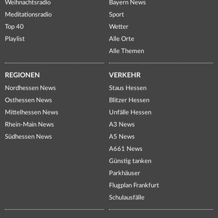
Weihnachtsradio
Bayern News
Meditationsradio
Sport
Top 40
Wetter
Playlist
Alle Orte
Alle Themen
REGIONEN
VERKEHR
Nordhessen News
Staus Hessen
Osthessen News
Blitzer Hessen
Mittelhessen News
Unfälle Hessen
Rhein-Main News
A3 News
Südhessen News
A5 News
A661 News
Günstig tanken
Parkhäuser
Flugplan Frankfurt
Schulausfälle