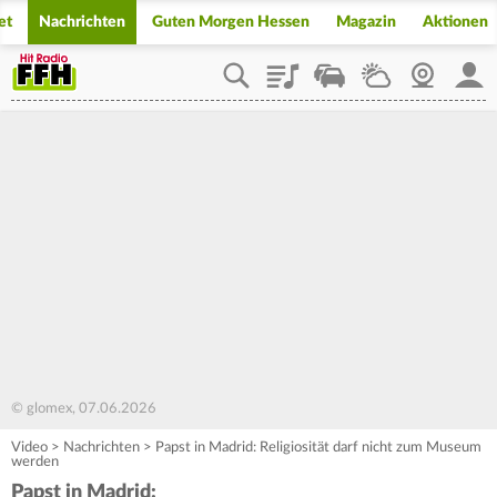
et
Nachrichten
Guten Morgen Hessen
Magazin
Aktionen
Playlist
Staupilot
Wetter
Webcam
Mein
© glomex, 07.06.2026
Video
>
Nachrichten
>
Papst in Madrid: Religiosität darf nicht zum Museum
werden
Papst in Madrid: