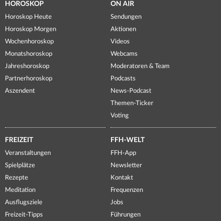
HOROSKOP
ON AIR
Horoskop Heute
Sendungen
Horoskop Morgen
Aktionen
Wochenhoroskop
Videos
Monatshoroskop
Webcams
Jahreshoroskop
Moderatoren & Team
Partnerhoroskop
Podcasts
Aszendent
News-Podcast
Themen-Ticker
Voting
FREIZEIT
FFH-WELT
Veranstaltungen
FFH-App
Spielplätze
Newsletter
Rezepte
Kontakt
Meditation
Frequenzen
Ausflugsziele
Jobs
Freizeit-Tipps
Führungen