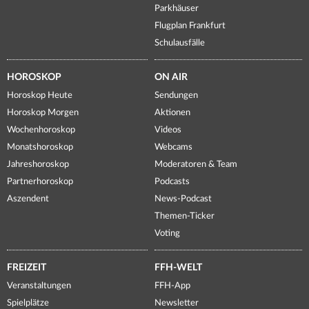
Parkhäuser
Flugplan Frankfurt
Schulausfälle
HOROSKOP
ON AIR
Horoskop Heute
Sendungen
Horoskop Morgen
Aktionen
Wochenhoroskop
Videos
Monatshoroskop
Webcams
Jahreshoroskop
Moderatoren & Team
Partnerhoroskop
Podcasts
Aszendent
News-Podcast
Themen-Ticker
Voting
FREIZEIT
FFH-WELT
Veranstaltungen
FFH-App
Spielplätze
Newsletter