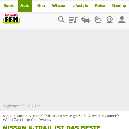
Sport
Auto
Kino
Wissen
Lifestyle
Reise
Gaming
Playlist
Staupilot
Wetter
Webcam
Mein
© glomex, 07.06.2026
Video
>
Auto
>
Nissan X-Trail ist das beste große SUV bei den Women’s
World Car of the Year Awards
NISSAN X-TRAIL IST DAS BESTE