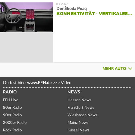
Der Škoda Peaq
KONNEKTIVITÄT - VERTIKALES…
MEHR AUTO
Du bist hier:
www.FFH.de
>>>
Video
RADIO
NEWS
FFH Live
Hessen News
80er Radio
Frankfurt News
90er Radio
Wiesbaden News
2000er Radio
Mainz News
Rock Radio
Kassel News