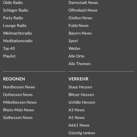
Oldie Radio
Darmstadt News
Schlager Radio
Offenbach News
Party Radio
Gießen News
Lounge Radio
Fulda News
Weihnachtsradio
Bayern News
Meditationsradio
Sport
Top 40
Wetter
Playlist
Alle Orte
Alle Themen
REGIONEN
VERKEHR
Nordhessen News
Staus Hessen
Osthessen News
Blitzer Hessen
Mittelhessen News
Unfälle Hessen
Rhein-Main News
A3 News
Südhessen News
A5 News
A661 News
Günstig tanken