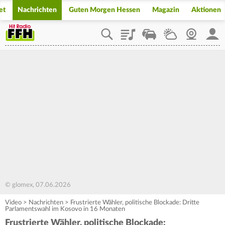
et
Nachrichten
Guten Morgen Hessen
Magazin
Aktionen
Playlist
Staupilot
Wetter
Webcam
Mein
© glomex, 07.06.2026
Video
>
Nachrichten
>
Frustrierte Wähler, politische Blockade: Dritte
Parlamentswahl im Kosovo in 16 Monaten
Frustrierte Wähler, politische Blockade: