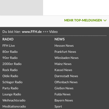
MEHR TOP-MELDUNGEN
Du bist hier:
www.FFH.de
>>>
Video
RADIO
NEWS
FFH Live
Hessen News
80er Radio
Frankfurt News
90er Radio
Wiesbaden News
2000er Radio
Mainz News
Rock Radio
Kassel News
Oldie Radio
Darmstadt News
Schlager Radio
Offenbach News
Party Radio
Gießen News
Lounge Radio
Fulda News
Weihnachtsradio
Bayern News
Meditationsradio
Sport