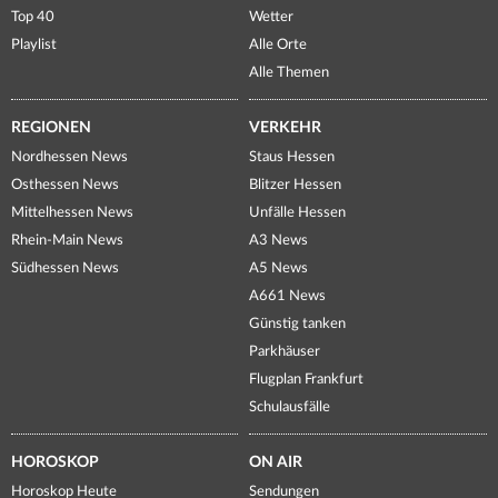
Top 40
Wetter
Playlist
Alle Orte
Alle Themen
REGIONEN
VERKEHR
Nordhessen News
Staus Hessen
Osthessen News
Blitzer Hessen
Mittelhessen News
Unfälle Hessen
Rhein-Main News
A3 News
Südhessen News
A5 News
A661 News
Günstig tanken
Parkhäuser
Flugplan Frankfurt
Schulausfälle
HOROSKOP
ON AIR
Horoskop Heute
Sendungen