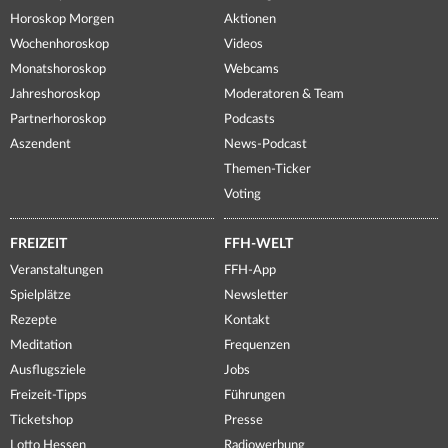
Horoskop Morgen
Aktionen
Wochenhoroskop
Videos
Monatshoroskop
Webcams
Jahreshoroskop
Moderatoren & Team
Partnerhoroskop
Podcasts
Aszendent
News-Podcast
Themen-Ticker
Voting
FREIZEIT
FFH-WELT
Veranstaltungen
FFH-App
Spielplätze
Newsletter
Rezepte
Kontakt
Meditation
Frequenzen
Ausflugsziele
Jobs
Freizeit-Tipps
Führungen
Ticketshop
Presse
Lotto Hessen
Radiowerbung