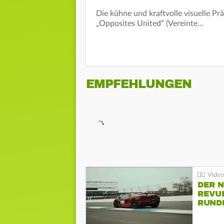
Die kühne und kraftvolle visuelle Pr
„Opposites United“ (Vereinte…
EMPFEHLUNGEN
DER 
REVU
RUND
HOCK