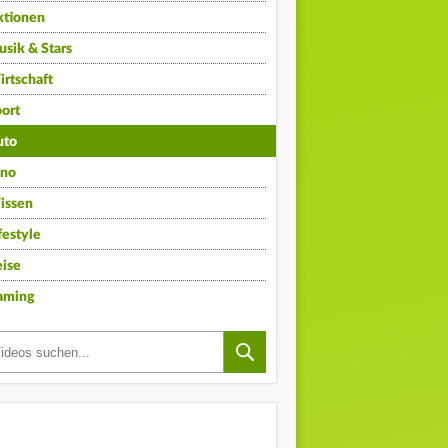
ktionen
sik & Stars
rtschaft
ort
uto
ino
issen
festyle
ise
aming