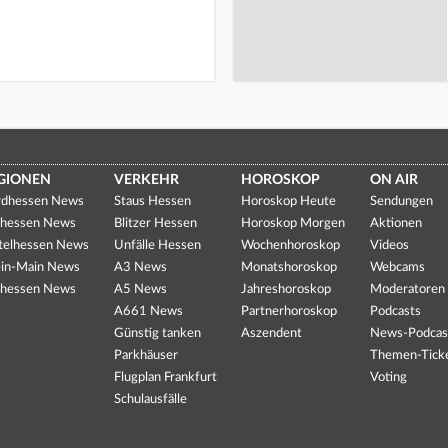
GIONEN
VERKEHR
HOROSKOP
ON AIR
dhessen News
Staus Hessen
Horoskop Heute
Sendungen
hessen News
Blitzer Hessen
Horoskop Morgen
Aktionen
telhessen News
Unfälle Hessen
Wochenhoroskop
Videos
in-Main News
A3 News
Monatshoroskop
Webcams
hessen News
A5 News
Jahreshoroskop
Moderatoren
A661 News
Partnerhoroskop
Podcasts
Günstig tanken
Aszendent
News-Podcas
Parkhäuser
Themen-Tick
Flugplan Frankfurt
Voting
Schulausfälle