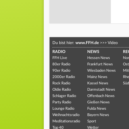
Du bist hier:
www.FFH.de
>>>
Video
RADIO
NEWS
RE
FFH Live
Hessen News
Nor
80er Radio
Frankfurt News
Ost
90er Radio
Wiesbaden News
Mit
2000er Radio
Mainz News
Rhe
Rock Radio
Kassel News
Süd
Oldie Radio
Darmstadt News
Schlager Radio
Offenbach News
Party Radio
Gießen News
Lounge Radio
Fulda News
Weihnachtsradio
Bayern News
Meditationsradio
Sport
Top 40
Wetter