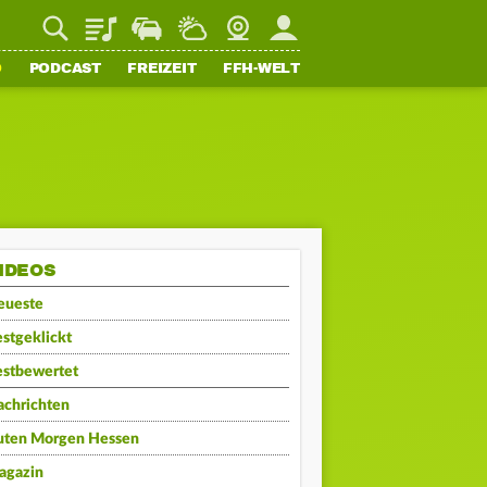
Playlist
Staupilot
Wetter
Webcam
Mein FFH
O
PODCAST
FREIZEIT
FFH-WELT
IDEOS
eueste
stgeklickt
estbewertet
achrichten
uten Morgen Hessen
agazin