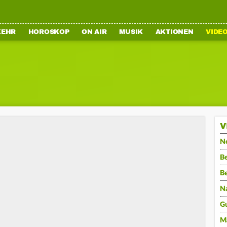
KEHR
HOROSKOP
ON AIR
MUSIK
AKTIONEN
VIDE
V
N
Be
B
N
G
M