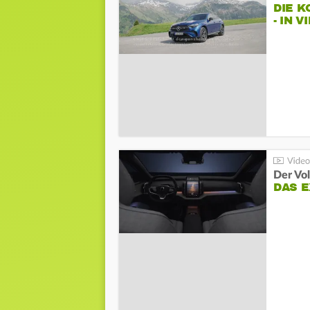
DIE 
- IN 
Der Vo
DAS 