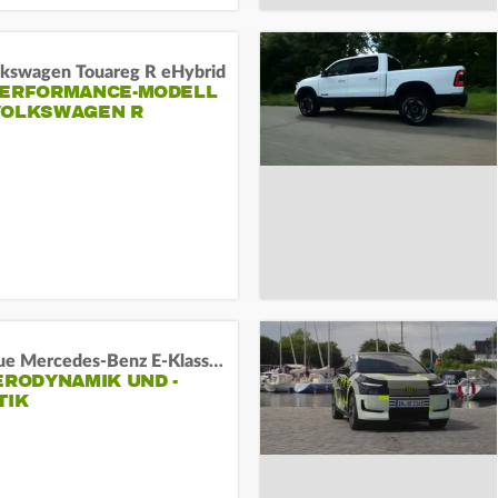
lkswagen Touareg R eHybrid
PERFORMANCE-MODELL
VOLKSWAGEN R
Das neue Mercedes-Benz E-Klasse T-Modell
ERODYNAMIK UND -
TIK