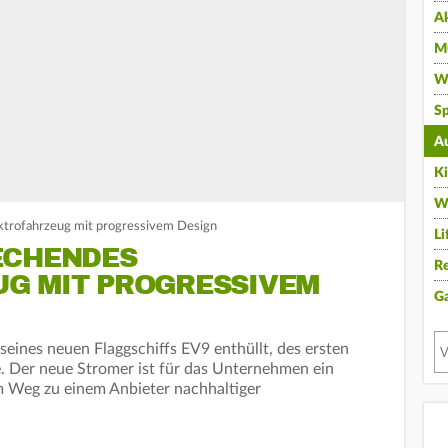
A
Mu
Wi
Sp
A
K
W
ktrofahrzeug mit progressivem Design
Li
ECHENDES
Re
G MIT PROGRESSIVEM
G
seines neuen Flaggschiffs EV9 enthüllt, des ersten
. Der neue Stromer ist für das Unternehmen ein
em Weg zu einem Anbieter nachhaltiger