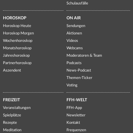
Schulausfälle
HOROSKOP
ON AIR
Horoskop Heute
Sendungen
Horoskop Morgen
Aktionen
Wochenhoroskop
Videos
Monatshoroskop
Webcams
Jahreshoroskop
Moderatoren & Team
Partnerhoroskop
Podcasts
Aszendent
News-Podcast
Themen-Ticker
Voting
FREIZEIT
FFH-WELT
Veranstaltungen
FFH-App
Spielplätze
Newsletter
Rezepte
Kontakt
Meditation
Frequenzen