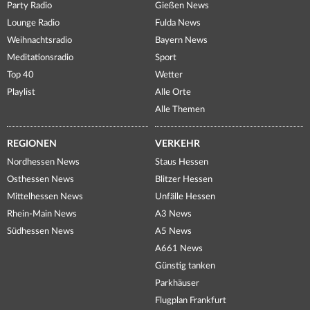
Party Radio
Gießen News
Lounge Radio
Fulda News
Weihnachtsradio
Bayern News
Meditationsradio
Sport
Top 40
Wetter
Playlist
Alle Orte
Alle Themen
REGIONEN
VERKEHR
Nordhessen News
Staus Hessen
Osthessen News
Blitzer Hessen
Mittelhessen News
Unfälle Hessen
Rhein-Main News
A3 News
Südhessen News
A5 News
A661 News
Günstig tanken
Parkhäuser
Flugplan Frankfurt