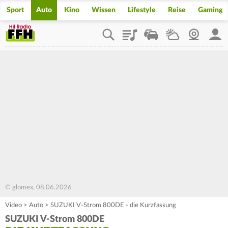
Sport
Auto
Kino
Wissen
Lifestyle
Reise
Gaming
Playlist
Staupilot
Wetter
Webcam
Mein
© glomex, 08.06.2026
Video
>
Auto
>
SUZUKI V-Strom 800DE - die Kurzfassung
SUZUKI V-Strom 800DE