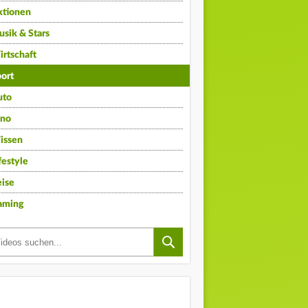
ktionen
sik & Stars
rtschaft
ort
uto
ino
issen
festyle
ise
aming