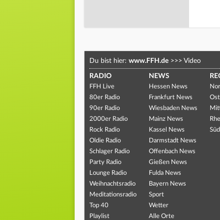
Du bist hier:
www.FFH.de
>>>
Video
RADIO
NEWS
RE
FFH Live
Hessen News
Nor
80er Radio
Frankfurt News
Ost
90er Radio
Wiesbaden News
Mit
2000er Radio
Mainz News
Rhe
Rock Radio
Kassel News
Süd
Oldie Radio
Darmstadt News
Schlager Radio
Offenbach News
Party Radio
Gießen News
Lounge Radio
Fulda News
Weihnachtsradio
Bayern News
Meditationsradio
Sport
Top 40
Wetter
Playlist
Alle Orte