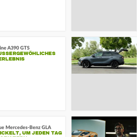
pine A390 GTS
USSERGEWÖHLICHES F
RLEBNIS
ue Mercedes-Benz GLA
ICKELT, UM JEDEN TAG