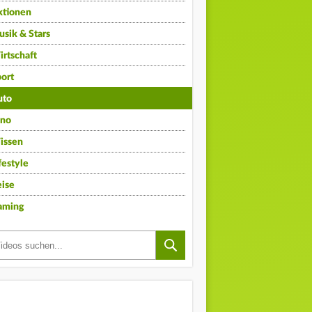
ktionen
sik & Stars
rtschaft
ort
uto
ino
issen
festyle
ise
aming