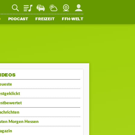
Playlist
Staupilot
Wetter
Webcam
Mein FFH
O
PODCAST
FREIZEIT
FFH-WELT
IDEOS
eueste
stgeklickt
estbewertet
achrichten
uten Morgen Hessen
agazin