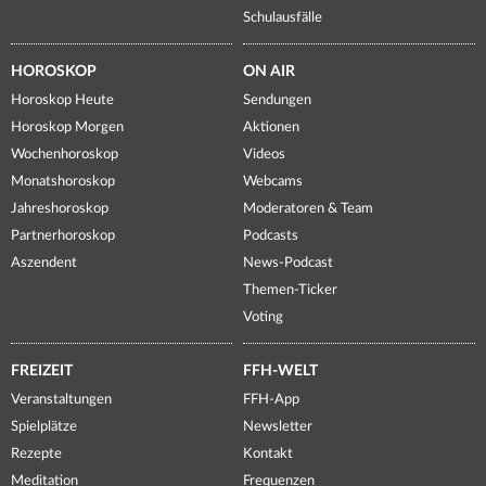
Schulausfälle
HOROSKOP
ON AIR
Horoskop Heute
Sendungen
Horoskop Morgen
Aktionen
Wochenhoroskop
Videos
Monatshoroskop
Webcams
Jahreshoroskop
Moderatoren & Team
Partnerhoroskop
Podcasts
Aszendent
News-Podcast
Themen-Ticker
Voting
FREIZEIT
FFH-WELT
Veranstaltungen
FFH-App
Spielplätze
Newsletter
Rezepte
Kontakt
Meditation
Frequenzen