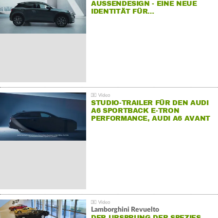
AUSSENDESIGN - EINE NEUE I
DENTITÄT FÜR…
STUDIO-TRAILER FÜR DEN AUDI
A6 SPORTBACK E-TRON
PERFORMANCE, AUDI A6 AVANT
E-TRON PERFORMANCE UND
AUDI S6 SPORTBACK E-TRON.
Lamborghini Revuelto
DER URSPRUNG DER SPEZIES