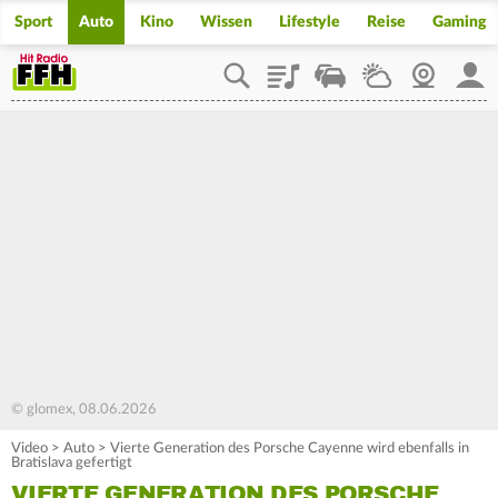
Sport
Auto
Kino
Wissen
Lifestyle
Reise
Gaming
Playlist
Staupilot
Wetter
Webcam
Mein
© glomex, 08.06.2026
Video
>
Auto
>
Vierte Generation des Porsche Cayenne wird ebenfalls in
Bratislava gefertigt
VIERTE GENERATION DES PORSCHE