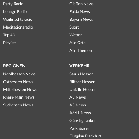
Party Radio
Gießen News
Lounge Radio
Fulda News
Weihnachtsradio
Bayern News
Meditationsradio
Sport
Top 40
Wetter
Playlist
Alle Orte
Alle Themen
REGIONEN
VERKEHR
Nordhessen News
Staus Hessen
Osthessen News
Blitzer Hessen
Mittelhessen News
Unfälle Hessen
Rhein-Main News
A3 News
Südhessen News
A5 News
A661 News
Günstig tanken
Parkhäuser
Flugplan Frankfurt