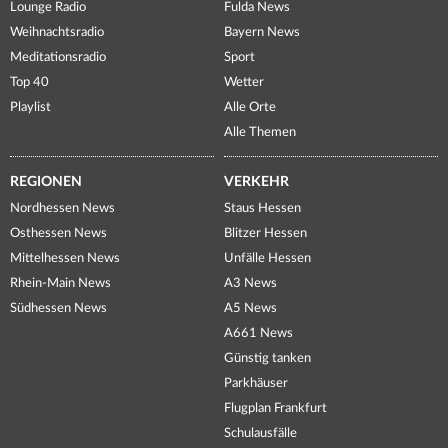
Lounge Radio
Fulda News
Weihnachtsradio
Bayern News
Meditationsradio
Sport
Top 40
Wetter
Playlist
Alle Orte
Alle Themen
REGIONEN
VERKEHR
Nordhessen News
Staus Hessen
Osthessen News
Blitzer Hessen
Mittelhessen News
Unfälle Hessen
Rhein-Main News
A3 News
Südhessen News
A5 News
A661 News
Günstig tanken
Parkhäuser
Flugplan Frankfurt
Schulausfälle