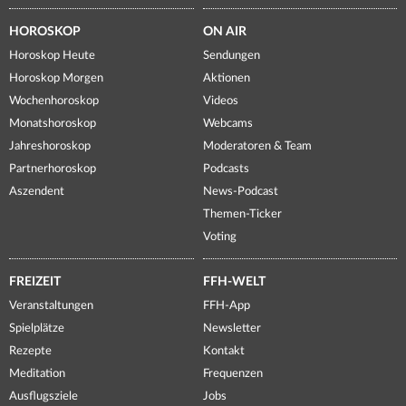
HOROSKOP
ON AIR
Horoskop Heute
Sendungen
Horoskop Morgen
Aktionen
Wochenhoroskop
Videos
Monatshoroskop
Webcams
Jahreshoroskop
Moderatoren & Team
Partnerhoroskop
Podcasts
Aszendent
News-Podcast
Themen-Ticker
Voting
FREIZEIT
FFH-WELT
Veranstaltungen
FFH-App
Spielplätze
Newsletter
Rezepte
Kontakt
Meditation
Frequenzen
Ausflugsziele
Jobs