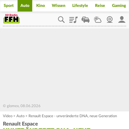
Sport
Auto
Kino
Wissen
Lifestyle
Reise
Gaming
Playlist
Staupilot
Wetter
Webcam
Mein
© glomex, 08.06.2026
Video
>
Auto
>
Renault Espace - unveränderte DNA, neue Generation
Renault Espace