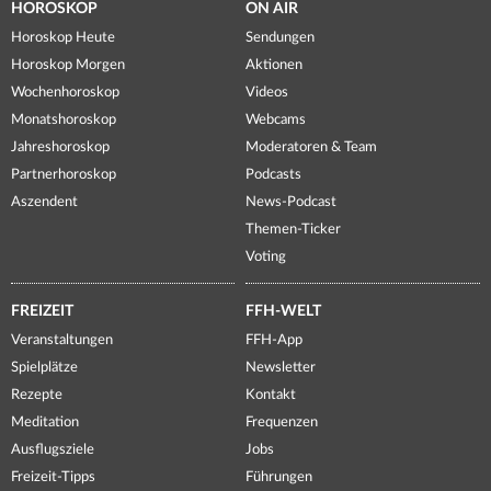
HOROSKOP
ON AIR
Horoskop Heute
Sendungen
Horoskop Morgen
Aktionen
Wochenhoroskop
Videos
Monatshoroskop
Webcams
Jahreshoroskop
Moderatoren & Team
Partnerhoroskop
Podcasts
Aszendent
News-Podcast
Themen-Ticker
Voting
FREIZEIT
FFH-WELT
Veranstaltungen
FFH-App
Spielplätze
Newsletter
Rezepte
Kontakt
Meditation
Frequenzen
Ausflugsziele
Jobs
Freizeit-Tipps
Führungen