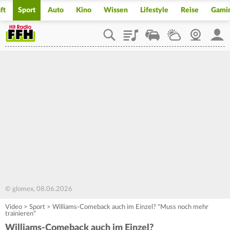
ft
Sport
Auto
Kino
Wissen
Lifestyle
Reise
Gami
Playlist
Staupilot
Wetter
Webcam
Mein
© glomex, 08.06.2026
Video
>
Sport
>
Williams-Comeback auch im Einzel? "Muss noch mehr
trainieren"
Williams-Comeback auch im Einzel?