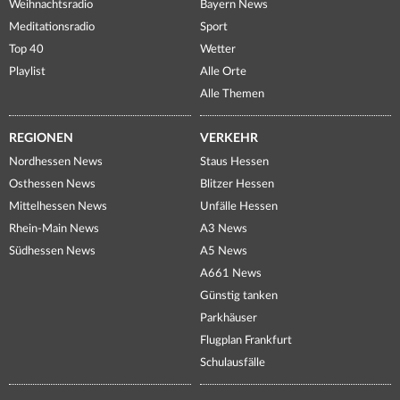
Weihnachtsradio
Bayern News
Meditationsradio
Sport
Top 40
Wetter
Playlist
Alle Orte
Alle Themen
REGIONEN
VERKEHR
Nordhessen News
Staus Hessen
Osthessen News
Blitzer Hessen
Mittelhessen News
Unfälle Hessen
Rhein-Main News
A3 News
Südhessen News
A5 News
A661 News
Günstig tanken
Parkhäuser
Flugplan Frankfurt
Schulausfälle