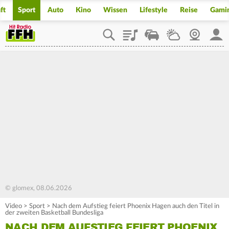
ft
Sport
Auto
Kino
Wissen
Lifestyle
Reise
Gami
Playlist
Staupilot
Wetter
Webcam
Mein
© glomex, 08.06.2026
Video
>
Sport
>
Nach dem Aufstieg feiert Phoenix Hagen auch den Titel in
der zweiten Basketball Bundesliga
NACH DEM AUFSTIEG FEIERT PHOENIX