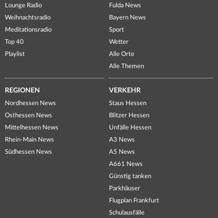
Lounge Radio
Fulda News
Weihnachtsradio
Bayern News
Meditationsradio
Sport
Top 40
Wetter
Playlist
Alle Orte
Alle Themen
REGIONEN
VERKEHR
Nordhessen News
Staus Hessen
Osthessen News
Blitzer Hessen
Mittelhessen News
Unfälle Hessen
Rhein-Main News
A3 News
Südhessen News
A5 News
A661 News
Günstig tanken
Parkhäuser
Flugplan Frankfurt
Schulausfälle