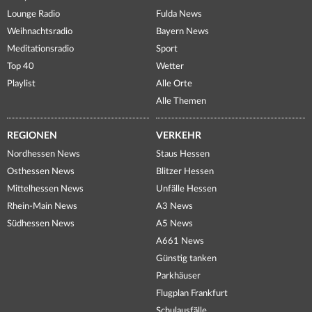
Lounge Radio
Fulda News
Weihnachtsradio
Bayern News
Meditationsradio
Sport
Top 40
Wetter
Playlist
Alle Orte
Alle Themen
REGIONEN
VERKEHR
Nordhessen News
Staus Hessen
Osthessen News
Blitzer Hessen
Mittelhessen News
Unfälle Hessen
Rhein-Main News
A3 News
Südhessen News
A5 News
A661 News
Günstig tanken
Parkhäuser
Flugplan Frankfurt
Schulausfälle