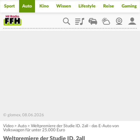
Sport
Auto
Kino
Wissen
Lifestyle
Reise
Gaming
Playlist
Staupilot
Wetter
Webcam
Mein
© glomex, 08.06.2026
Video
>
Auto
>
Weltpremiere der Studie ID. 2all - das E-Auto von
Volkswagen für unter 25.000 Euro
Weltpremiere der Studie ID. 2all