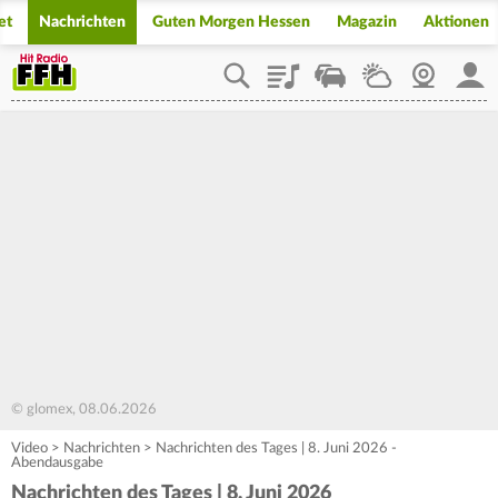
et
Nachrichten
Guten Morgen Hessen
Magazin
Aktionen
Playlist
Staupilot
Wetter
Webcam
Mein
© glomex, 08.06.2026
Video
>
Nachrichten
>
Nachrichten des Tages | 8. Juni 2026 -
Abendausgabe
Nachrichten des Tages | 8. Juni 2026