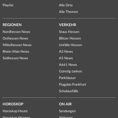
Playlist
Alle Orte
Alle Themen
REGIONEN
VERKEHR
Nordhessen News
Staus Hessen
Osthessen News
Blitzer Hessen
Mittelhessen News
Unfälle Hessen
Rhein-Main News
A3 News
Südhessen News
A5 News
A661 News
Günstig tanken
Parkhäuser
Flugplan Frankfurt
Schulausfälle
HOROSKOP
ON AIR
Horoskop Heute
Sendungen
Horoskop Morgen
Aktionen