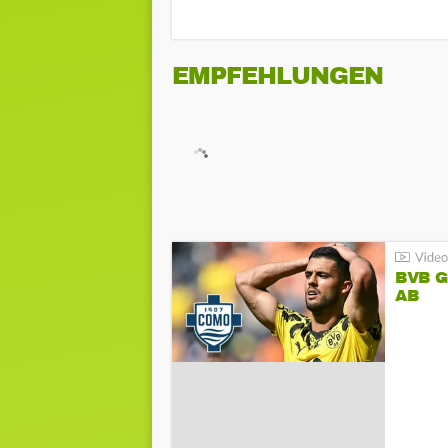
EMPFEHLUNGEN
BVB 
AB