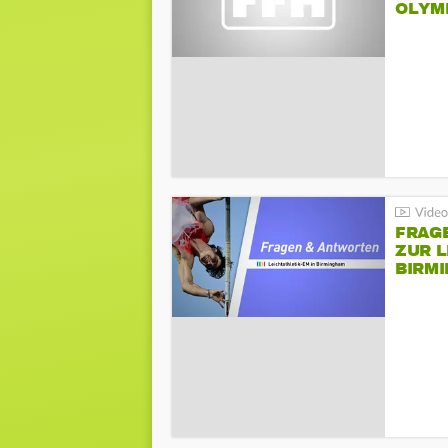
LYMPI
FRAG
ZUR L
BIRM