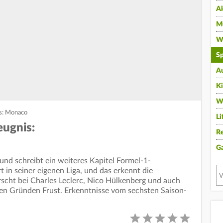
A
Mu
Wi
Sp
A
K
W
is: Monaco
Li
eugnis:
Re
G
- und schreibt ein weiteres Kapitel Formel-1-
 in seiner eigenen Liga, und das erkennt die
scht bei Charles Leclerc, Nico Hülkenberg und auch
en Gründen Frust. Erkenntnisse vom sechsten Saison-