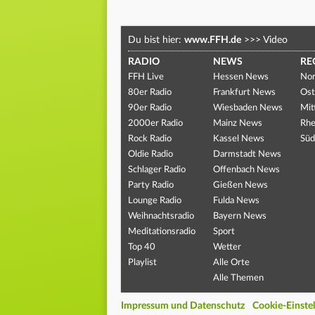
Du bist hier:
www.FFH.de
>>>
Video
RADIO
NEWS
RE
FFH Live
Hessen News
Nor
80er Radio
Frankfurt News
Ost
90er Radio
Wiesbaden News
Mit
2000er Radio
Mainz News
Rhe
Rock Radio
Kassel News
Süd
Oldie Radio
Darmstadt News
Schlager Radio
Offenbach News
Party Radio
Gießen News
Lounge Radio
Fulda News
Weihnachtsradio
Bayern News
Meditationsradio
Sport
Top 40
Wetter
Playlist
Alle Orte
Alle Themen
Impressum und Datenschutz
Cookie-Einste