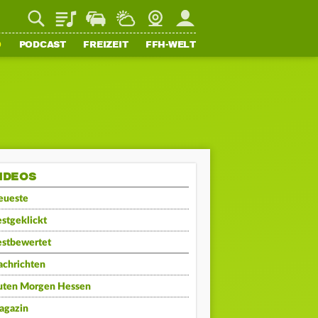
Playlist
Staupilot
Wetter
Webcam
Mein FFH
O
PODCAST
FREIZEIT
FFH-WELT
IDEOS
eueste
stgeklickt
estbewertet
achrichten
uten Morgen Hessen
agazin