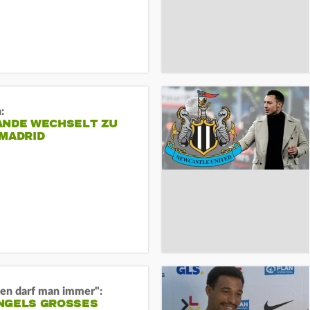
:
ANDE WECHSELT ZU
 MADRID
en darf man immer":
GELS GROSSES O