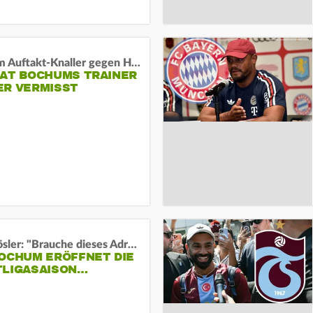
Vor dem Auftakt-Knaller gegen Hertha:
HAT BOCHUMS TRAINER
ER VERMISST
Uwe Rösler: "Brauche dieses Adrenalin"
BOCHUM ERÖFFNET DIE
TLIGASAISON…