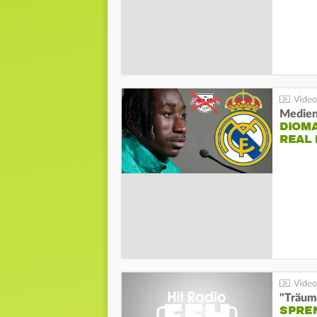
Medien
DIOM
REAL
"Träum
SPREN