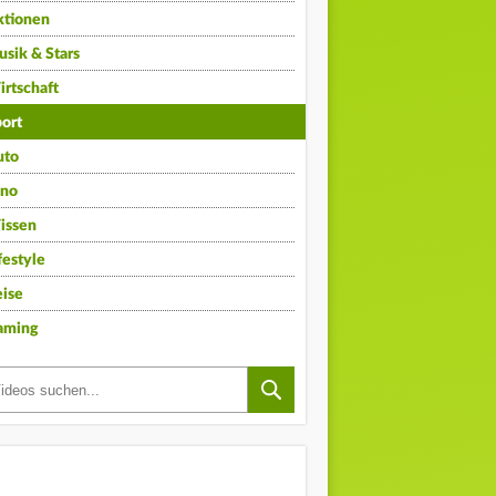
ktionen
sik & Stars
rtschaft
ort
uto
ino
issen
festyle
ise
aming