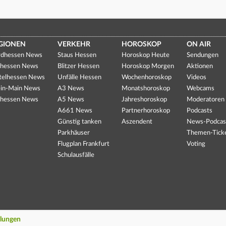
GIONEN
VERKEHR
HOROSKOP
ON AIR
dhessen News
Staus Hessen
Horoskop Heute
Sendungen
hessen News
Blitzer Hessen
Horoskop Morgen
Aktionen
telhessen News
Unfälle Hessen
Wochenhoroskop
Videos
in-Main News
A3 News
Monatshoroskop
Webcams
hessen News
A5 News
Jahreshoroskop
Moderatoren
A661 News
Partnerhoroskop
Podcasts
Günstig tanken
Aszendent
News-Podcas
Parkhäuser
Themen-Tick
Flugplan Frankfurt
Voting
Schulausfälle
llungen