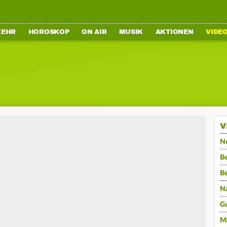
KEHR
HOROSKOP
ON AIR
MUSIK
AKTIONEN
VIDE
V
N
Be
B
N
G
M