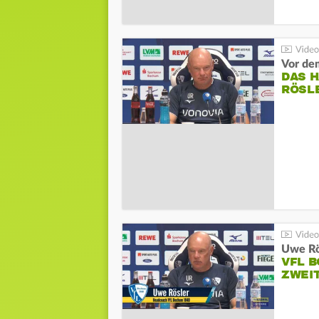
DAS 
RÖSL
VFL 
ZWEI