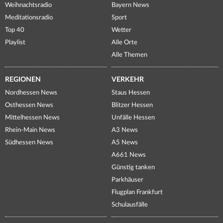
Weihnachtsradio
Bayern News
Meditationsradio
Sport
Top 40
Wetter
Playlist
Alle Orte
Alle Themen
REGIONEN
VERKEHR
Nordhessen News
Staus Hessen
Osthessen News
Blitzer Hessen
Mittelhessen News
Unfälle Hessen
Rhein-Main News
A3 News
Südhessen News
A5 News
A661 News
Günstig tanken
Parkhäuser
Flugplan Frankfurt
Schulausfälle