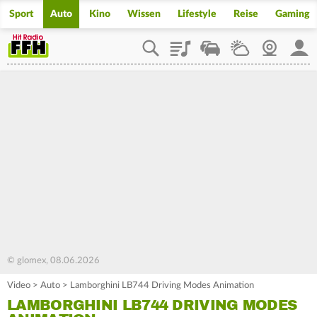
Sport
Auto
Kino
Wissen
Lifestyle
Reise
Gaming
Playlist
Staupilot
Wetter
Webcam
Mein
© glomex, 08.06.2026
Video
>
Auto
>
Lamborghini LB744 Driving Modes Animation
LAMBORGHINI LB744 DRIVING MODES