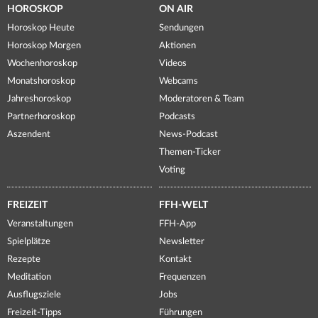
HOROSKOP
ON AIR
Horoskop Heute
Sendungen
Horoskop Morgen
Aktionen
Wochenhoroskop
Videos
Monatshoroskop
Webcams
Jahreshoroskop
Moderatoren & Team
Partnerhoroskop
Podcasts
Aszendent
News-Podcast
Themen-Ticker
Voting
FREIZEIT
FFH-WELT
Veranstaltungen
FFH-App
Spielplätze
Newsletter
Rezepte
Kontakt
Meditation
Frequenzen
Ausflugsziele
Jobs
Freizeit-Tipps
Führungen