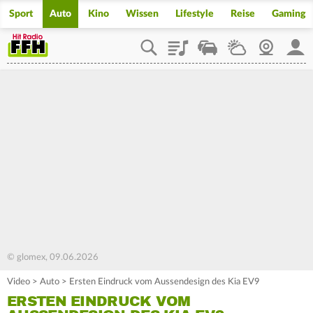
Sport
Auto
Kino
Wissen
Lifestyle
Reise
Gaming
Playlist
Staupilot
Wetter
Webcam
Mein
© glomex, 09.06.2026
Video
>
Auto
>
Ersten Eindruck vom Aussendesign des Kia EV9
ERSTEN EINDRUCK VOM