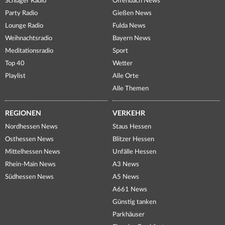
Schlager Radio
Offenbach News
Party Radio
Gießen News
Lounge Radio
Fulda News
Weihnachtsradio
Bayern News
Meditationsradio
Sport
Top 40
Wetter
Playlist
Alle Orte
Alle Themen
REGIONEN
VERKEHR
Nordhessen News
Staus Hessen
Osthessen News
Blitzer Hessen
Mittelhessen News
Unfälle Hessen
Rhein-Main News
A3 News
Südhessen News
A5 News
A661 News
Günstig tanken
Parkhäuser