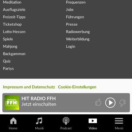
Meditation
Frequenzen
Ausflugsziele
Jobs
Freizeit-Tipps
Führungen
Ticketshop
Presse
Lotto Hessen
Radiowerbung
Spiele
Weiterbildung
Mahjong
Login
Backgammon
Quiz
Partys
Impressum und Datenschutz
Cookie-Einstellungen
HIT RADIO FFH
Jetzt einschalten
Home
Musik
Podcast
Video
Menü