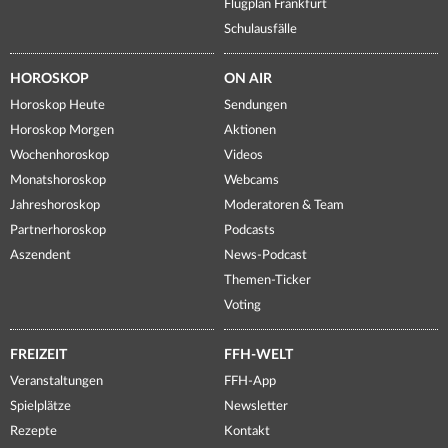
Flugplan Frankfurt
Schulausfälle
HOROSKOP
ON AIR
Horoskop Heute
Sendungen
Horoskop Morgen
Aktionen
Wochenhoroskop
Videos
Monatshoroskop
Webcams
Jahreshoroskop
Moderatoren & Team
Partnerhoroskop
Podcasts
Aszendent
News-Podcast
Themen-Ticker
Voting
FREIZEIT
FFH-WELT
Veranstaltungen
FFH-App
Spielplätze
Newsletter
Rezepte
Kontakt