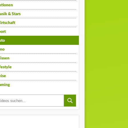
ktionen
sik & Stars
rtschaft
ort
uto
ino
issen
festyle
ise
aming