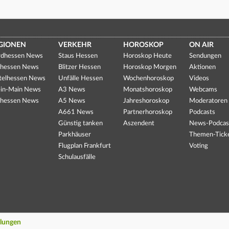
GIONEN
VERKEHR
HOROSKOP
ON AIR
dhessen News
Staus Hessen
Horoskop Heute
Sendungen
hessen News
Blitzer Hessen
Horoskop Morgen
Aktionen
telhessen News
Unfälle Hessen
Wochenhoroskop
Videos
in-Main News
A3 News
Monatshoroskop
Webcams
hessen News
A5 News
Jahreshoroskop
Moderatoren
A661 News
Partnerhoroskop
Podcasts
Günstig tanken
Aszendent
News-Podcas
Parkhäuser
Themen-Tick
Flugplan Frankfurt
Voting
Schulausfälle
llungen