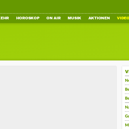
KEHR
HOROSKOP
ON AIR
MUSIK
AKTIONEN
VIDE
V
N
Be
B
N
G
M