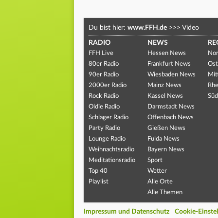
Du bist hier:
www.FFH.de
>>>
Video
RADIO
NEWS
RE
FFH Live
Hessen News
Nor
80er Radio
Frankfurt News
Ost
90er Radio
Wiesbaden News
Mit
2000er Radio
Mainz News
Rhe
Rock Radio
Kassel News
Süd
Oldie Radio
Darmstadt News
Schlager Radio
Offenbach News
Party Radio
Gießen News
Lounge Radio
Fulda News
Weihnachtsradio
Bayern News
Meditationsradio
Sport
Top 40
Wetter
Playlist
Alle Orte
Alle Themen
Impressum und Datenschutz
Cookie-Einste