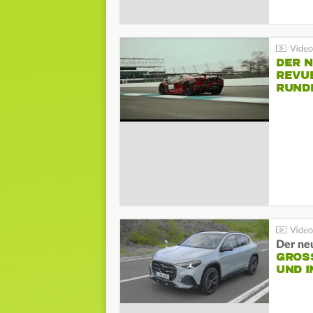
DER 
REVU
RUND
HOCK
Der ne
GROSS
ND I