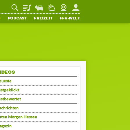
Playlist
Staupilot
Wetter
Webcam
Mein FFH
O
PODCAST
FREIZEIT
FFH-WELT
IDEOS
eueste
stgeklickt
estbewertet
achrichten
uten Morgen Hessen
agazin