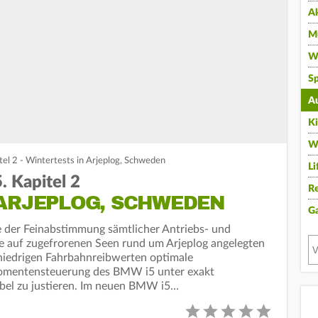
A
Mu
Wi
Sp
A
K
W
el 2 - Wintertests in Arjeplog, Schweden
Li
 Kapitel 2
Re
 ARJEPLOG, SCHWEDEN
G
e der Feinabstimmung sämtlicher Antriebs- und
e auf zugefrorenen Seen rund um Arjeplog angelegten
 niedrigen Fahrbahnreibwerten optimale
omentensteuerung des BMW i5 unter exakt
bel zu justieren. Im neuen BMW i5…