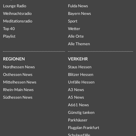
Lounge Radio
Fulda News
Weihnachtsradio
Bayern News
Meditationsradio
Sport
Top 40
Wetter
Playlist
Alle Orte
Alle Themen
REGIONEN
VERKEHR
Nordhessen News
Staus Hessen
Osthessen News
Blitzer Hessen
Mittelhessen News
Unfälle Hessen
Rhein-Main News
A3 News
Südhessen News
A5 News
A661 News
Günstig tanken
Parkhäuser
Flugplan Frankfurt
Schulausfälle