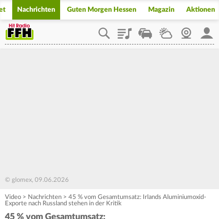
et
Nachrichten
Guten Morgen Hessen
Magazin
Aktionen
Playlist
Staupilot
Wetter
Webcam
Mein
© glomex, 09.06.2026
Video
>
Nachrichten
>
45 % vom Gesamtumsatz: Irlands Aluminiumoxid-
Exporte nach Russland stehen in der Kritik
45 % vom Gesamtumsatz: