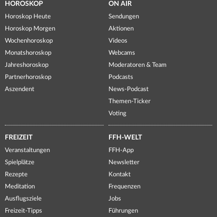
HOROSKOP
ON AIR
Horoskop Heute
Sendungen
Horoskop Morgen
Aktionen
Wochenhoroskop
Videos
Monatshoroskop
Webcams
Jahreshoroskop
Moderatoren & Team
Partnerhoroskop
Podcasts
Aszendent
News-Podcast
Themen-Ticker
Voting
FREIZEIT
FFH-WELT
Veranstaltungen
FFH-App
Spielplätze
Newsletter
Rezepte
Kontakt
Meditation
Frequenzen
Ausflugsziele
Jobs
Freizeit-Tipps
Führungen