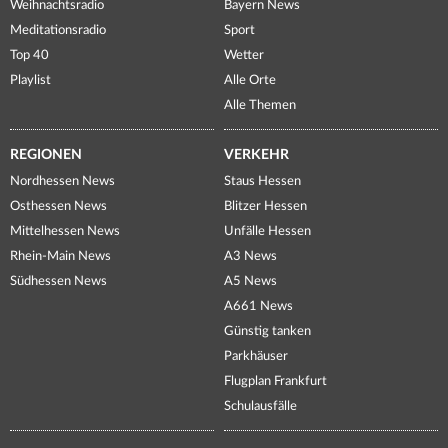
Weihnachtsradio
Bayern News
Meditationsradio
Sport
Top 40
Wetter
Playlist
Alle Orte
Alle Themen
REGIONEN
VERKEHR
Nordhessen News
Staus Hessen
Osthessen News
Blitzer Hessen
Mittelhessen News
Unfälle Hessen
Rhein-Main News
A3 News
Südhessen News
A5 News
A661 News
Günstig tanken
Parkhäuser
Flugplan Frankfurt
Schulausfälle