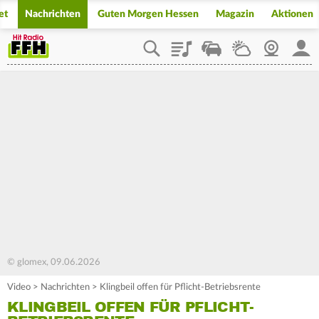
et
Nachrichten
Guten Morgen Hessen
Magazin
Aktionen
Playlist
Staupilot
Wetter
Webcam
Mein
© glomex, 09.06.2026
Video
>
Nachrichten
>
Klingbeil offen für Pflicht-Betriebsrente
KLINGBEIL OFFEN FÜR PFLICHT-