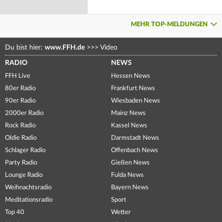
MEHR TOP-MELDUNGEN
Du bist hier:
www.FFH.de
>>>
Video
RADIO
NEWS
FFH Live
Hessen News
80er Radio
Frankfurt News
90er Radio
Wiesbaden News
2000er Radio
Mainz News
Rock Radio
Kassel News
Oldie Radio
Darmstadt News
Schlager Radio
Offenbach News
Party Radio
Gießen News
Lounge Radio
Fulda News
Weihnachtsradio
Bayern News
Meditationsradio
Sport
Top 40
Wetter