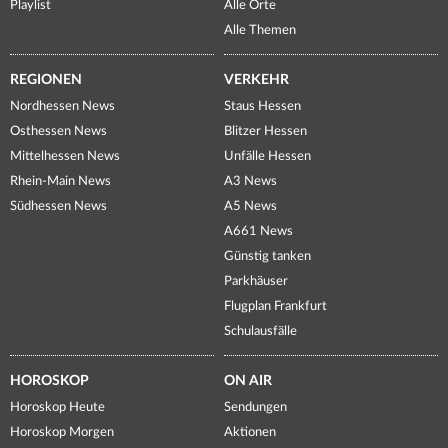
Playlist
Alle Orte
Alle Themen
REGIONEN
VERKEHR
Nordhessen News
Staus Hessen
Osthessen News
Blitzer Hessen
Mittelhessen News
Unfälle Hessen
Rhein-Main News
A3 News
Südhessen News
A5 News
A661 News
Günstig tanken
Parkhäuser
Flugplan Frankfurt
Schulausfälle
HOROSKOP
ON AIR
Horoskop Heute
Sendungen
Horoskop Morgen
Aktionen