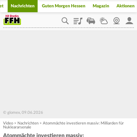
et
Nachrichten
Guten Morgen Hessen
Magazin
Aktionen
Playlist
Staupilot
Wetter
Webcam
Mein
© glomex, 09.06.2026
Video
>
Nachrichten
>
Atommächte investieren massiv: Milliarden für
Nukleararsenale
Atommächte investieren massiv: