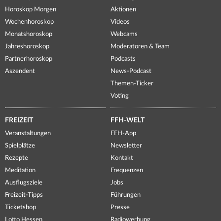
Horoskop Morgen
Aktionen
Wochenhoroskop
Videos
Monatshoroskop
Webcams
Jahreshoroskop
Moderatoren & Team
Partnerhoroskop
Podcasts
Aszendent
News-Podcast
Themen-Ticker
Voting
FREIZEIT
FFH-WELT
Veranstaltungen
FFH-App
Spielplätze
Newsletter
Rezepte
Kontakt
Meditation
Frequenzen
Ausflugsziele
Jobs
Freizeit-Tipps
Führungen
Ticketshop
Presse
Lotto Hessen
Radiowerbung