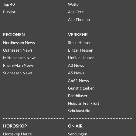
Top 40
Wetter
Playlist
Alle Orte
Alle Themen
REGIONEN
VERKEHR
Nordhessen News
Staus Hessen
Osthessen News
Blitzer Hessen
Mittelhessen News
Unfälle Hessen
Rhein-Main News
A3 News
Südhessen News
A5 News
A661 News
Günstig tanken
Parkhäuser
Flugplan Frankfurt
Schulausfälle
HOROSKOP
ON AIR
Horoskop Heute
Sendungen