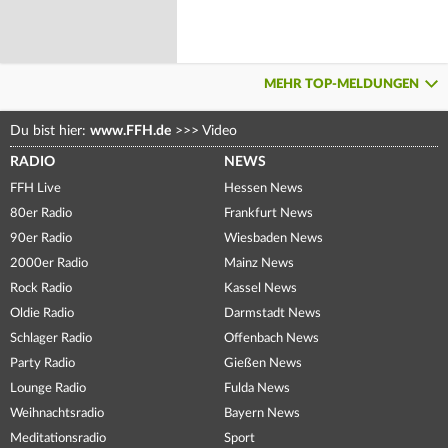
MEHR TOP-MELDUNGEN
Du bist hier:
www.FFH.de
>>>
Video
RADIO
NEWS
FFH Live
Hessen News
80er Radio
Frankfurt News
90er Radio
Wiesbaden News
2000er Radio
Mainz News
Rock Radio
Kassel News
Oldie Radio
Darmstadt News
Schlager Radio
Offenbach News
Party Radio
Gießen News
Lounge Radio
Fulda News
Weihnachtsradio
Bayern News
Meditationsradio
Sport