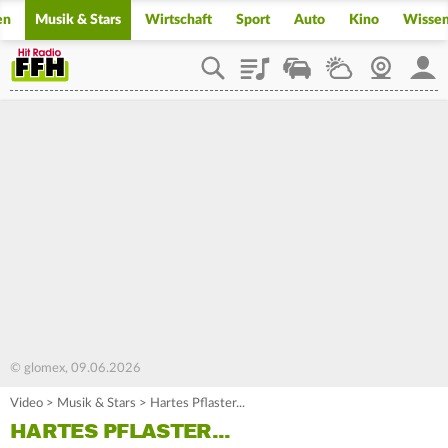
en
Musik & Stars
Wirtschaft
Sport
Auto
Kino
Wisse
Playlist
Staupilot
Wetter
Webcam
Mein
© glomex, 09.06.2026
Video
>
Musik & Stars
>
Hartes Pflaster...
HARTES PFLASTER...