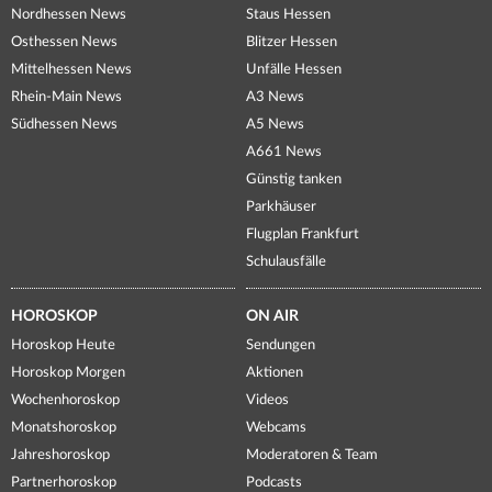
Nordhessen News
Staus Hessen
Osthessen News
Blitzer Hessen
Mittelhessen News
Unfälle Hessen
Rhein-Main News
A3 News
Südhessen News
A5 News
A661 News
Günstig tanken
Parkhäuser
Flugplan Frankfurt
Schulausfälle
HOROSKOP
ON AIR
Horoskop Heute
Sendungen
Horoskop Morgen
Aktionen
Wochenhoroskop
Videos
Monatshoroskop
Webcams
Jahreshoroskop
Moderatoren & Team
Partnerhoroskop
Podcasts