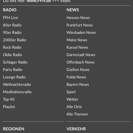
Du bist hier:
www.FFH.de
>>>
Video
RADIO
NEWS
FFH Live
Hessen News
80er Radio
Frankfurt News
90er Radio
Wiesbaden News
2000er Radio
Mainz News
Rock Radio
Kassel News
Oldie Radio
Darmstadt News
Schlager Radio
Offenbach News
Party Radio
Gießen News
Lounge Radio
Fulda News
Weihnachtsradio
Bayern News
Meditationsradio
Sport
Top 40
Wetter
Playlist
Alle Orte
Alle Themen
REGIONEN
VERKEHR