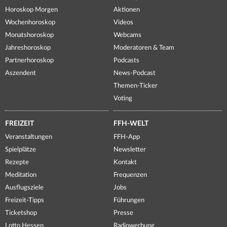
Horoskop Morgen
Aktionen
Wochenhoroskop
Videos
Monatshoroskop
Webcams
Jahreshoroskop
Moderatoren & Team
Partnerhoroskop
Podcasts
Aszendent
News-Podcast
Themen-Ticker
Voting
FREIZEIT
FFH-WELT
Veranstaltungen
FFH-App
Spielplätze
Newsletter
Rezepte
Kontakt
Meditation
Frequenzen
Ausflugsziele
Jobs
Freizeit-Tipps
Führungen
Ticketshop
Presse
Lotto Hessen
Radiowerbung