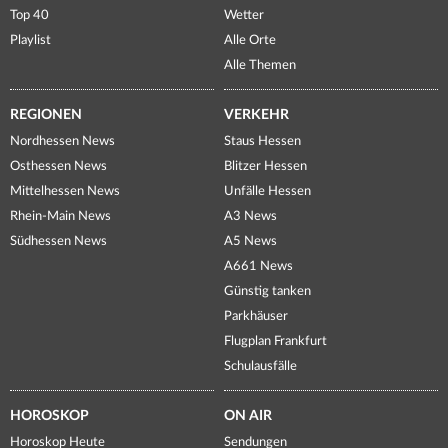
Top 40
Wetter
Playlist
Alle Orte
Alle Themen
REGIONEN
VERKEHR
Nordhessen News
Staus Hessen
Osthessen News
Blitzer Hessen
Mittelhessen News
Unfälle Hessen
Rhein-Main News
A3 News
Südhessen News
A5 News
A661 News
Günstig tanken
Parkhäuser
Flugplan Frankfurt
Schulausfälle
HOROSKOP
ON AIR
Horoskop Heute
Sendungen