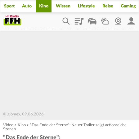
Sport
Auto
Kino
Wissen
Lifestyle
Reise
Gaming
Playlist
Staupilot
Wetter
Webcam
Mein
© glomex, 09.06.2026
Video
>
Kino
>
"Das Ende der Sterne": Neuer Trailer zeigt actionreiche
Szenen
"Das Ende der Sterne":