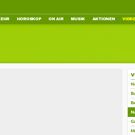
KEHR
HOROSKOP
ON AIR
MUSIK
AKTIONEN
VIDE
V
N
Be
B
N
G
M