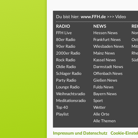
Du bist hier:
www.FFH.de
>>>
Video
RADIO
NEWS
RE
FFH Live
Hessen News
Nor
80er Radio
Frankfurt News
Ost
90er Radio
Wiesbaden News
Mit
2000er Radio
Mainz News
Rhe
Rock Radio
Kassel News
Süd
Oldie Radio
Darmstadt News
Schlager Radio
Offenbach News
Party Radio
Gießen News
Lounge Radio
Fulda News
Weihnachtsradio
Bayern News
Meditationsradio
Sport
Top 40
Wetter
Playlist
Alle Orte
Alle Themen
Impressum und Datenschutz
Cookie-Einste