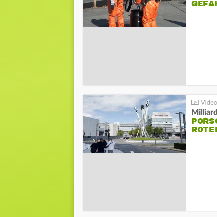
GEFA
Millia
PORSC
ROTE