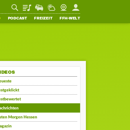
Playlist
Staupilot
Wetter
Webcam
Mein FFH
O
PODCAST
FREIZEIT
FFH-WELT
IDEOS
eueste
stgeklickt
estbewertet
achrichten
uten Morgen Hessen
agazin