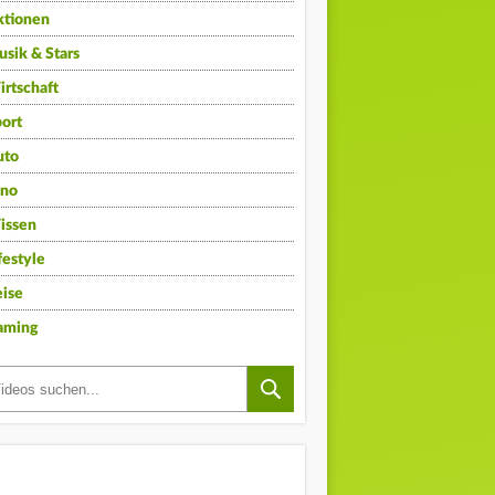
ktionen
sik & Stars
rtschaft
ort
uto
ino
issen
festyle
ise
aming