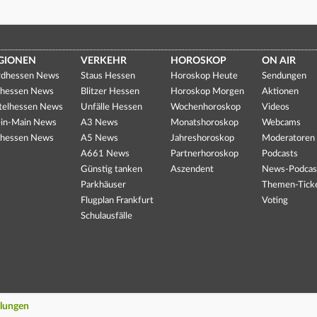
GIONEN
VERKEHR
HOROSKOP
ON AIR
dhessen News
Staus Hessen
Horoskop Heute
Sendungen
hessen News
Blitzer Hessen
Horoskop Morgen
Aktionen
telhessen News
Unfälle Hessen
Wochenhoroskop
Videos
in-Main News
A3 News
Monatshoroskop
Webcams
hessen News
A5 News
Jahreshoroskop
Moderatoren
A661 News
Partnerhoroskop
Podcasts
Günstig tanken
Aszendent
News-Podcas
Parkhäuser
Themen-Tick
Flugplan Frankfurt
Voting
Schulausfälle
llungen