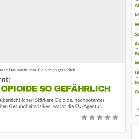
A
Mu
Wi
Sp
A
K
W
nt: Das macht neue Opioide so gefährlich
Li
nt:
Re
OPIOIDE SO GEFÄHRLICH
G
ersichtlicher: Stärkere Opioide, hochpotentes
en Gesundheitsrisiken, warnt die EU-Agentur.