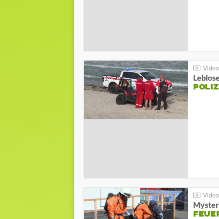
Leblos
POLIZ
Mysteri
FEUE