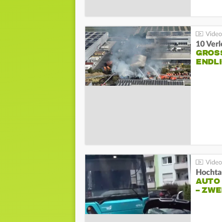
10 Ver
GROSS
NDLI
Hochta
AUTO
– ZW