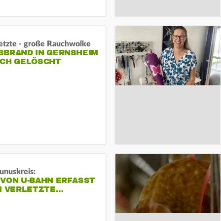
letzte - große Rauchwolke
BRAND IN GERNSHEIM E
CH GELÖSCHT
unuskreis:
 VON U-BAHN ERFASST
EI VERLETZTE…